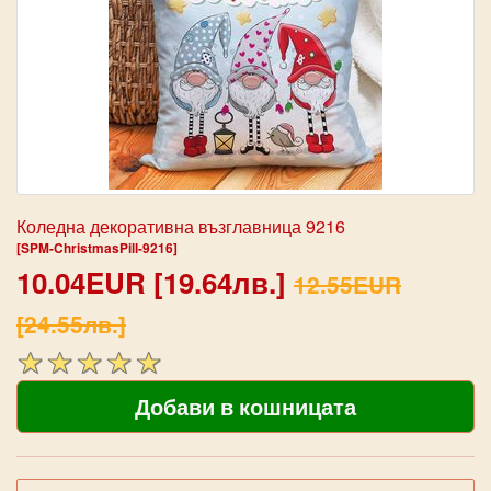
Коледна декоративна възглавница 9216
[SPM-ChristmasPill-9216]
10.04EUR [19.64лв.]
12.55EUR
[24.55лв.]