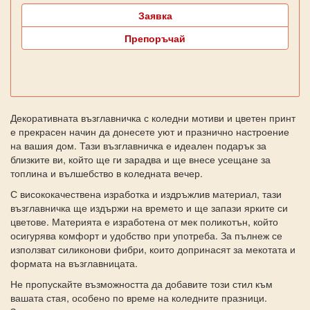
Заявка
Препоръчай
Декоративната възглавничка с коледни мотиви и цветен принт
е прекрасен начин да донесете уют и празнично настроение
на вашия дом. Тази възглавничка е идеален подарък за
близките ви, който ще ги зарадва и ще внесе усещане за
топлина и вълшебство в коледната вечер.
С висококачествена изработка и издръжлив материал, тази
възглавничка ще издържи на времето и ще запази ярките си
цветове. Материята е изработена от мек поликотън, който
осигурява комфорт и удобство при употреба. За пълнеж се
използват силиконови фибри, които допринасят за мекотата и
формата на възглавницата.
Не пропускайте възможността да добавите този стил към
вашата стая, особено по време на коледните празници.