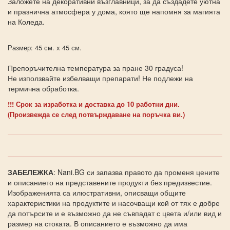
Заложете на декоративни възглавници, за да създадете уютна
и празнична атмосфера у дома, която ще напомня за магията
на Коледа.
Размер: 45 см. х 45 см.
Препоръчителна температура за пране 30 градуса!
Не използвайте избелващи препарати! Не подлежи на
термична обработка.
!!! Срок за изработка и доставка до 10 работни дни.
(Произвежда се след потвърждаване на поръчка ви.)
ЗАБЕЛЕЖКА
: Nani.BG си запазва правото да променя цените
и описанието на представените продукти без предизвестие.
Изображенията са илюстративни, описващи общите
характеристики на продуктите и насочващи кой от тях е добре
да потърсите и е възможно да не съвпадат с цвета и/или вид и
размер на стоката. В описанието е възможно да има