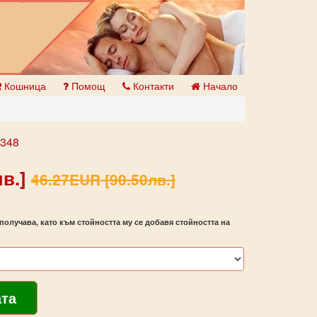
Кошница
Помощ
Контакти
Начало
9348
в.]
46.27EUR [90.50лв.]
получава, като към стойността му се добавя стойността на