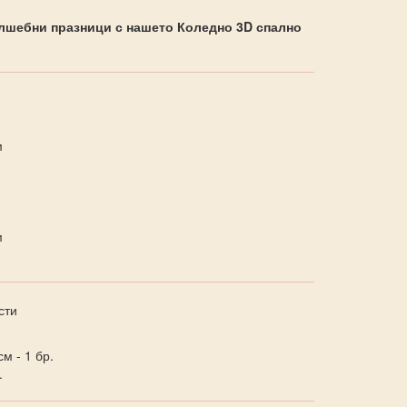
лшебни празници с нашето Коледно 3D спално
м
м
сти
м - 1 бр.
.