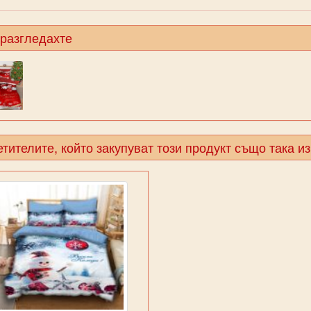
 разгледахте
тителите, който закупуват този продукт също така и