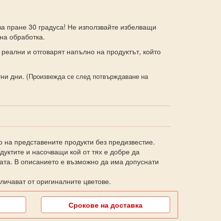
а пране 30 градуса! Не използвайте избелващи
на обработка.
 реални и отговарят напълно на продуктът, който
ни дни. (
Произвежда се след потвърждаване на
о на представените продукти без предизвестие.
уктите и насочващи кой от тях е добре да
ката. В описанието е възможно да има допуснати
личават от оригиналните цветове.
Срокове на доставка