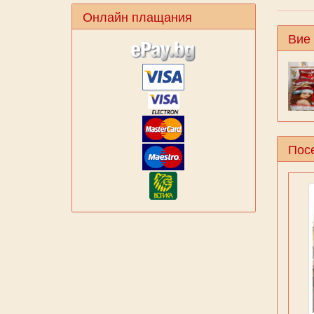
Онлайн плащания
Вие
Посе