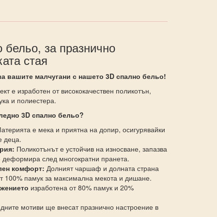
 бельо, за празнично
ката стая
а вашите малчугани с нашето 3D спално бельо!
ект е изработен от висококачествен поликотън,
ука и полиестера.
ледно 3D спално бельо?
атерията е мека и приятна на допир, осигурявайки
 деца.
рия:
Поликотънът е устойчив на износване, запазва
се деформира след многократни пранета.
лен комфорт:
Долният чаршаф и долната страна
от 100% памук за максимална мекота и дишане.
ажението
изработена от 80% памук и 20%
дните мотиви ще внесат празнично настроение в