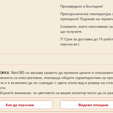
Произведено в България!
Препоръчителна температура з
препарати! Подлежи на термич
Снимките, които използваме са
ще получите.
!!! Срок за доставка до 10 работ
)
поръчка ви.
ЕЖКА
: Nani.BG си запазва правото да променя цените и описаниет
енията са илюстративни, описващи общите характеристики на прод
те и е възможно да не съвпадат с цвета и/или вид и размер на сто
сти.
бърнете внимание, че цветовете на вашия монитор могат да се раз
Как да поръчам
Видове плащане