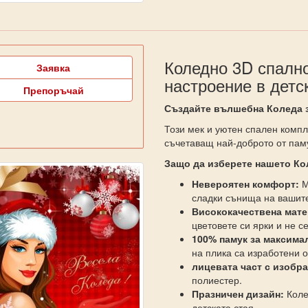
Коледно 3D спално
Заявка
настроение в детс
Препоръчай
Създайте вълшебна Коледа з
Този мек и уютен спален компл
съчетаващ най-доброто от пам
Защо да изберете нашето Ко
Невероятен комфорт:
М
сладки сънища на вашите
Висококачествена мате
цветовете си ярки и не 
100% памук за максима
на плика са изработени 
лицевата част с изобр
полиестер.
Празничен дизайн:
Коле
детската стая.