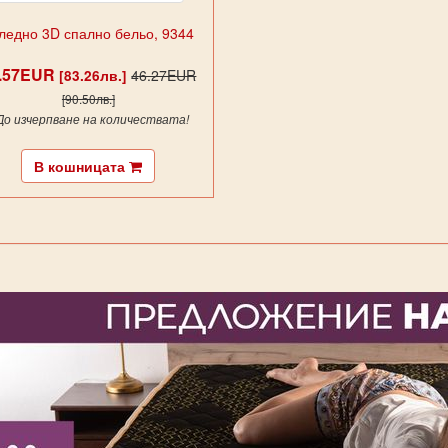
ледно 3D спално бельо, 9344
2.57EUR
46.27EUR
[83.26лв.]
[90.50лв.]
 До изчерпване на количествата!
В кошницата