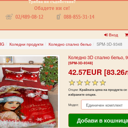
Вход
BG
Коледни продукти
Коледно спално бельо
SPM-3D-9348
Коледно 3D спално бельо, 
[SPM-3D-9348]
42.57EUR [83.26л
Опции:
Kрайната цена на продукта се 
избраните опции.
Модел: