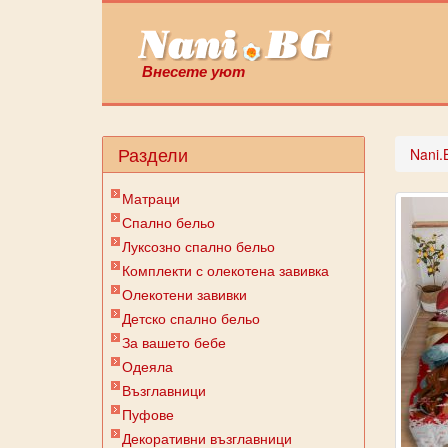
Внесете уют
Раздели
Nani.
Матраци
Спално бельо
Луксозно спално бельо
Комплекти с олекотена завивка
Олекотени завивки
Детско спално бельо
За вашето бебе
Одеяла
Възглавници
Пуфове
Декоративни възглавници