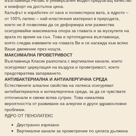
и комфорт на достъпна цена.
Калъфът е изработен от хасе и полиестерна вата, а ядрото –
от 100% латекс – най-еластичния материал в природата,
което не й позволява да се деформира или размества
осигурявайки максимална опора за главата и за мускулите на
врата по време на сън. Това е ортопедична възглавница,
която следва извивките на главата Ви и се нагажда към всяко
Ваше движение през нощта.
МАКСИМАЛНА ПРОВЕТРИВОСТ
Възглавница Класик разполага с вертикални канали, които
осигуряват циркулация на въздуха и проветривост, което
предотвратява запарването.
АНТИБАКТЕРИАЛНА И АНТИАЛЕРГИЧНА СРЕДА
Естествените алкални свойства на латекса осигуряват
антибактериална и антиалергична среда, за да се чувствате
отпочинали и свежи всяка сутрин. Това намалява
вероятността от развиване на алергии и други здравословни
проблеми.
ЯДРО ОТ ПЕНОЛАТЕКС
Двустранно изрязано
Вертикални канали за проветрение по цялата дължина