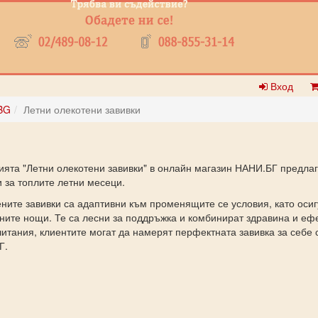
Вход
BG
Летни олекотени завивки
ията "Летни олекотени завивки" в онлайн магазин НАНИ.БГ предлаг
 за топлите летни месеци.
ните завивки са адаптивни към променящите се условия, като осиг
ните нощи. Те са лесни за поддръжка и комбинират здравина и ефе
итания, клиентите могат да намерят перфектната завивка за себе с
Г.