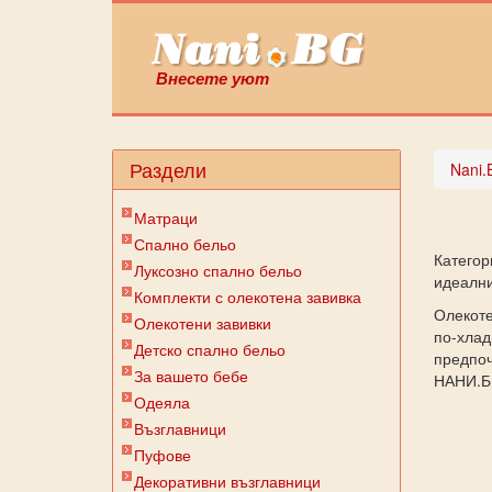
Внесете уют
Раздели
Nani.
Матраци
Спално бельо
Категор
Луксозно спално бельо
идеални
Комплекти с олекотена завивка
Олекоте
Олекотени завивки
по-хлад
Детско спално бельо
предпоч
За вашето бебе
НАНИ.Б
Одеяла
Възглавници
Пуфове
Декоративни възглавници