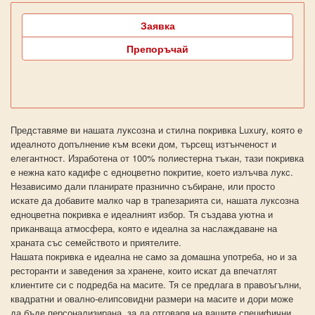
Заявка
Препоръчай
Представяме ви нашата луксозна и стилна покривка Luxury, която е
идеалното допълнение към всеки дом, търсещ изтънченост и
елегантност. Изработена от 100% полиестерна тъкан, тази покривка
е нежна като кадифе с едноцветно покритие, което излъчва лукс.
Независимо дали планирате празнично събиране, или просто
искате да добавите малко чар в трапезарията си, нашата луксозна
едноцветна покривка е идеалният избор. Тя създава уютна и
приканваща атмосфера, която е идеална за наслаждаване на
храната със семейството и приятелите.
Нашата покривка е идеална не само за домашна употреба, но и за
ресторанти и заведения за хранене, които искат да впечатлят
клиентите си с подредба на масите. Тя се предлага в правоъгълни,
квадратни и овално-елипсовидни размери на масите и дори може
да бъде персонализирана, за да отговаря на вашите специфични