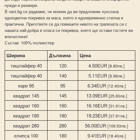
нужди и размери.
В nani.bg се радваме, че можем да ви предложим луксозна
едноцветна покривка за маса, която е едновременно стилна и
практична. Пригответе се да повишите нивото на трапезата си с
нашата най-добра в класа си покривка, която ще остави гостите ви
впечатлени!
0% полиестер
Състав: 10
Ширина
Дължина
Цена
тишлайфер 40
120
4.50EUR
[8.80лв.]
тишлайфер 40
140
5.11EUR
[9.99лв.]
каре 95
95
6.34EUR
[12.40лв.]
квадрат 145
145
13.09EUR
[25.60лв.]
квадрат 160
160
16.16EUR
[31.61лв.]
квадрат 180
180
19.23EUR
[37.61лв.]
квадрат 280
280
56.00EUR
[109.53лв.]
елипса 100
180
9.41EUR
[18.40лв.]