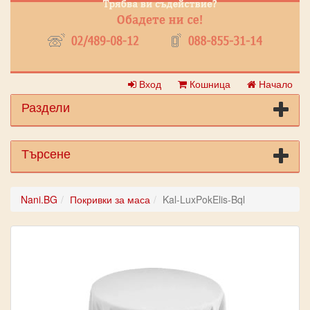
Вход
Кошница
Начало
Раздели
Търсене
Nani.BG
Покривки за маса
Kal-LuxPokElis-Bql