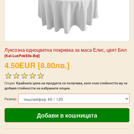
Луксозна едноцветна покривка за маса Елис, цвят Бял
[Kal-LuxPokElis-Bql]
4.50EUR [8.80лв.]
Опции:
Kрайната цена на продукта се получава, като към стойността му се
добавя стойността на избраните опции.
Размер: