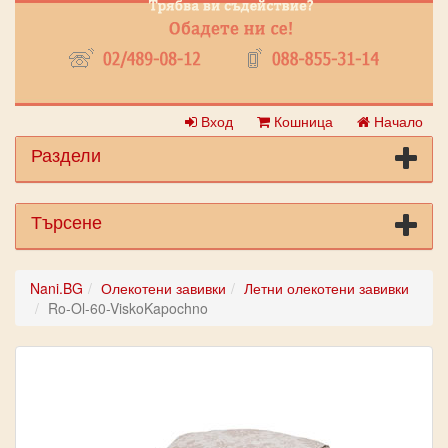
Вход
Кошница
Начало
Раздели
Търсене
Nani.BG
Олекотени завивки
Летни олекотени завивки
Ro-Ol-60-ViskoKapochno