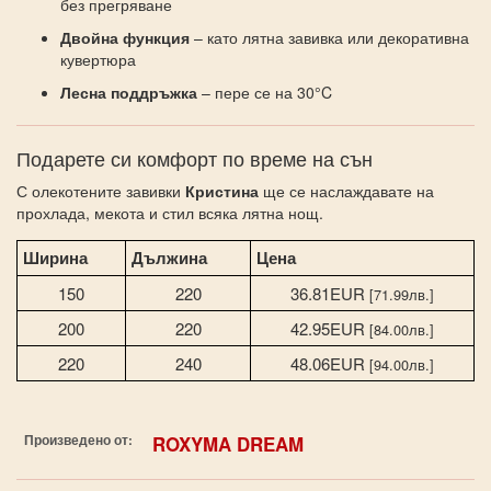
без прегряване
Двойна функция
– като лятна завивка или декоративна
кувертюра
Лесна поддръжка
– пере се на 30°C
Подарете си комфорт по време на сън
С олекотените завивки
Кристина
ще се наслаждавате на
прохлада, мекота и стил всяка лятна нощ.
Ширина
Дължина
Цена
150
220
36.81EUR
[71.99лв.]
200
220
42.95EUR
[84.00лв.]
220
240
48.06EUR
[94.00лв.]
Произведено от:
ROXYMA DREAM