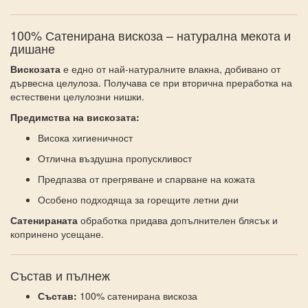
100% Сатенирана вискоза – натурална мекота и
дишане
Вискозата
е едно от най-натуралните влакна, добивано от
дървесна целулоза. Получава се при вторична преработка на
естествени целулозни нишки.
Предимства на вискозата:
Висока хигиеничност
Отлична въздушна пропускливост
Предпазва от прегряване и спарване на кожата
Особено подходяща за горещите летни дни
Сатенираната
обработка придава допълнителен блясък и
копринено усещане.
Състав и пълнеж
Състав:
100% сатенирана вискоза