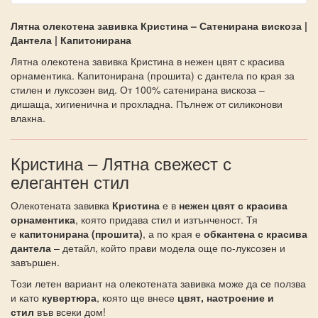
Лятна олекотена завивка Кристина – Сатенирана вискоза |
Дантела | Капитонирана
Лятна олекотена завивка Кристина в нежен цвят с красива
орнаментика. Капитонирана (прошита) с дантела по края за
стилен и луксозен вид. От 100% сатенирана вискоза –
дишаща, хигиенична и прохладна. Пълнеж от силиконови
влакна.
Кристина – Лятна свежест с
елегантен стил
Олекотената завивка
Кристина
е в
нежен цвят с красива
орнаментика
, която придава стил и изтънченост. Тя
е
капитонирана (прошита)
, а по края е
обкантена с красива
дантела
– детайл, който прави модела още по-луксозен и
завършен.
Този летен вариант на олекотената завивка може да се ползва
и като
кувертюра
, която ще внесе
цвят, настроение и
стил
във всеки дом!