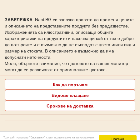
ЗАБЕЛЕЖКА
: Nani.BG си запазва правото да променя цените
и описанието на представените продукти без предизвестие.
Изображенията са илюстративни, описващи общите
характеристики на продуктите и насочващи кой от тях е добре
да потърсите и е възможно да не съвпадат с цвета и/или вид и
размер на стоката. В описанието е възможно да има
допуснати неточности.
Моля, обърнете внимание, че цветовете на вашия монитор
могат да се различават от оригиналните цветове.
Как да поръчам
Видове плащане
Срокове на доставка
Поддръжка Nani.BG
Този сайт използва "бисквитки" с цел позволяване на използването
Приемам