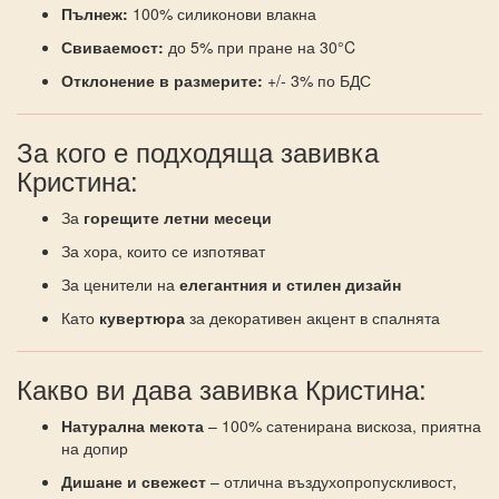
Пълнеж:
100% силиконови влакна
Свиваемост:
до 5% при пране на 30°C
Отклонение в размерите:
+/- 3% по БДС
За кого е подходяща завивка
Кристина:
За
горещите летни месеци
За хора, които се изпотяват
За ценители на
елегантния и стилен дизайн
Като
кувертюра
за декоративен акцент в спалнята
Какво ви дава завивка Кристина:
Натурална мекота
– 100% сатенирана вискоза, приятна
на допир
Дишане и свежест
– отлична въздухопропускливост,