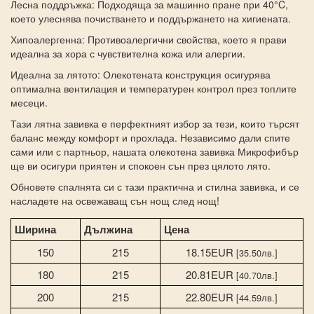
Лесна поддръжка: Подходяща за машинно пране при 40°C,
което улеснява почистването и поддържането на хигиената.
Хипоалергенна: Противоалергични свойства, което я прави
идеална за хора с чувствителна кожа или алергии.
Идеална за лятото: Олекотената конструкция осигурява
оптимална вентилация и температурен контрол през топлите
месеци.
Тази лятна завивка е перфектният избор за тези, които търсят
баланс между комфорт и прохлада. Независимо дали спите
сами или с партньор, нашата олекотена завивка Микрофибър
ще ви осигури приятен и спокоен сън през цялото лято.
Обновете спалнята си с тази практична и стилна завивка, и се
насладете на освежаващ сън нощ след нощ!
Ширина
Дължина
Цена
150
215
18.15EUR
[35.50лв.]
180
215
20.81EUR
[40.70лв.]
200
215
22.80EUR
[44.59лв.]