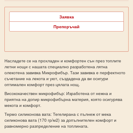
Заявка
Препоръчай
Насладете се на прохладен и комфортен сън през топлите
летни нощи с нашата специално разработена лятна
олекотена завивка Микрофибър. Тази завивка е перфектното
съчетание на лекота и уют, създадена да ви осигури
оптимален комфорт през цялата нощ.
Висококачествен микрофибър: Изработена от нежна и
приятна на допир микрофибърна материя, която осигурява
мекота и комфорт.
Термо силиконова вата: Тегелирана с пълнеж от мека
силиконова вата (170 гр/м2) за допълнителен комфорт и
равномерно разпределение на топлината.