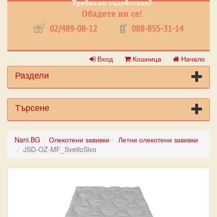
Вход
Кошница
Начало
Раздели
Търсене
Nani.BG
Олекотени завивки
Летни олекотени завивки
JSD-OZ-MF_SvetloSivo