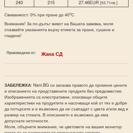
240
215
27.46EUR
[53.71лв.]
о
Свиваемост: 0% при пране до 40
С
Внимание! За по-дълъг живот на Вашата завивка, моля
спазвайте указанията върху етикета за пране, сушене и
гладене!
Произведено от:
Жана СД
ЗАБЕЛЕЖКА
: Nani.BG си запазва правото да променя цените
и описанието на представените продукти без предизвестие.
Изображенията са илюстративни, описващи общите
характеристики на продуктите и насочващи кой от тях е добре
да потърсите и е възможно да не съвпадат с цвета и/или вид и
размер на стоката. В описанието е възможно да има
допуснати неточности.
Моля, обърнете внимание, че цветовете на вашия монитор
могат да се различават от оригиналните цветове.