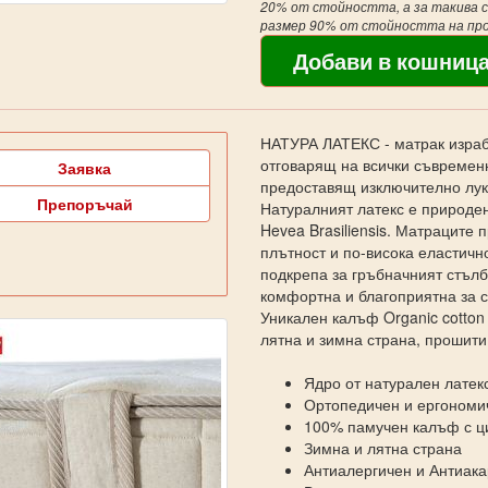
20% от стойността, а за такива с 
размер 90% от стойността на пр
НАТУРА ЛАТЕКС - матрак израбо
отговарящ на всички съвременн
Заявка
предоставящ изключително лук
Препоръчай
Натуралният латекс е природен
Hevea Brasiliensis. Матраците 
плътност и по-висока еластичн
подкрепа за гръбначният стълб
комфортна и благоприятна за с
Уникален калъф Organic cotton
лятна и зимна страна, прошити
Ядро от натурален латек
Ортопедичен и ергономи
100% памучен калъф с ц
Зимна и лятна страна
Антиалергичен и Антиак