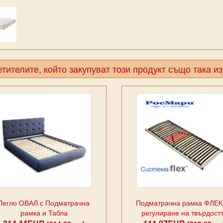
тителите, който закупуват този продукт също така и
Легло ОВАЛ с Подматрачна
Подматрачна рамка ФЛЕК
рамка и Табла
регулиране на твърдост