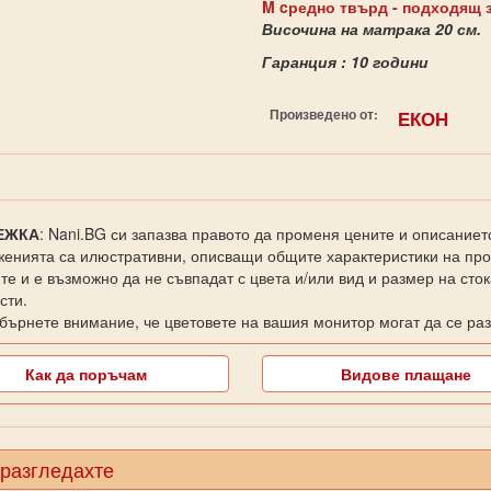
M cредно твърд - подходящ з
Височина на матрака 20 см.
Гаранция : 10 години
Произведено от:
ЕКОН
ЕЖКА
: Nani.BG си запазва правото да променя цените и описаниет
енията са илюстративни, описващи общите характеристики на прод
те и е възможно да не съвпадат с цвета и/или вид и размер на сто
сти.
бърнете внимание, че цветовете на вашия монитор могат да се раз
Как да поръчам
Видове плащане
 разгледахте