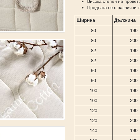
Висока степен на провет
Предлага се с различни 
Ширина
Дължина
80
190
80
200
82
190
82
200
90
190
90
200
100
190
100
200
120
190
120
200
140
190