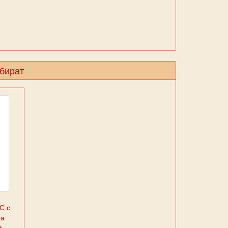
збират
С с
та