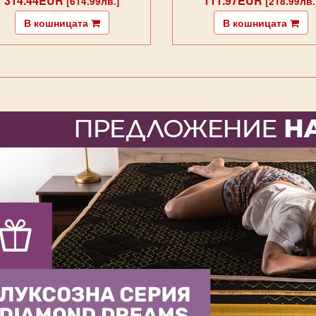
314.44EUR
111.97EUR
[614.99лв.]
[218.99лв.
В кошницата
В кошницата