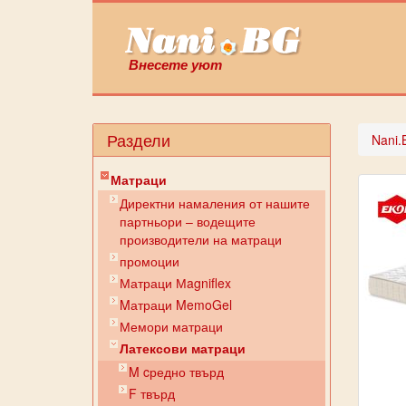
Внесете уют
Раздели
Nani.
Матраци
Директни намаления от нашите
партньори – водещите
производители на матраци
промоции
Матраци Мagniflex
Mатраци MemoGel
Мемори матраци
Латексови матраци
M cредно твърд
F твърд