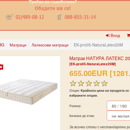
Вход
BG
Матраци
Латексови матраци
EK-pro05-NaturaLatex20M
Матрак НАТУРА ЛАТЕКС 20
[EK-pro05-NaturaLatex20M]
655.00EUR [1281
Опции:
Kрайната цена на продукта се 
избраните опции.
Размер:
Качване до етаж:
За всички стоки с нестандартни р