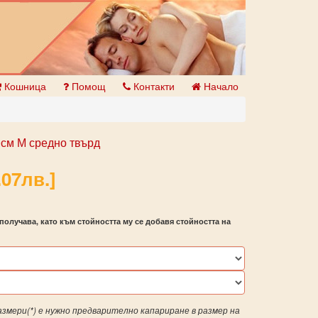
Кошница
Помощ
Контакти
Начало
см М средно твърд
.07лв.]
получава, като към стойността му се добавя стойността на
азмери(*) е нужно предварително капариране в размер на