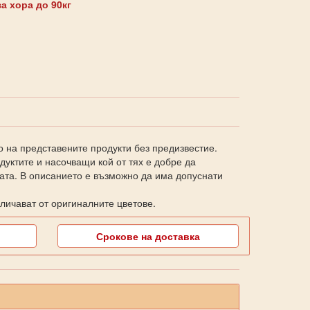
а хора до 90кг
о на представените продукти без предизвестие.
уктите и насочващи кой от тях е добре да
ката. В описанието е възможно да има допуснати
личават от оригиналните цветове.
Срокове на доставка