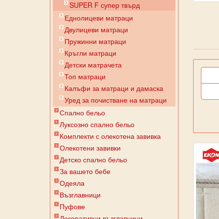
SUPER F супер твърд
Еднолицеви матраци
Двулицеви матраци
Пружинни матраци
Кръгли матраци
Детски матрачета
Топ матраци
Калъфи за матраци и дамаска
Уред за почистване на матраци
Спално бельо
Луксозно спално бельо
Комплекти с олекотена завивка
Олекотени завивки
Детско спално бельо
За вашето бебе
Одеяла
Възглавници
Пуфове
Декоративни възглавници