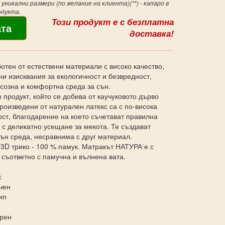
уникални размери (по желание на клиента)(**) - капаро в
одукта.
Този продукт е с безплатна
доставка!
тен от естествени материали с високо качество,
и изисквания за екологичност и безвредност,
созна и комфортна среда за сън.
 продукт, който се добива от каучуковото дърво
произведени от натурален латекс са с по-висока
ост, благодарение на което съчетават правилна
 с деликатно усещане за мекота. Те създават
ън среда, несравнима с друг материал.
 3D трико - 100 % памук. Матракът НАТУРА е с
 съответно с памучна и вълнена вата.
с
чен
ип
арен