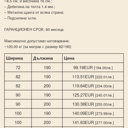
~8,5 см. и височина 16 см.;
– Дебелина на телта 1,4 мм.;
– Метална щанга от всяка страна;
– Подсилени ъгли.
ГАРАНЦИОНЕН СРОК: 60 месеца
Максимално допустимо натоварване:
~120,00 кг (за матрак с размер 82/190)
Ширина
Дължина
Цена
72
190
99.19EUR
[194.00лв.]
82
190
113.51EUR
[222.01лв.]
82
200
119.64EUR
[234.00лв.]
90
190
125.27EUR
[245.01лв.]
90
200
130.38EUR
[255.00лв.]
100
190
140.09EUR
[273.99лв.]
100
200
141.63EUR
[277.00лв.]