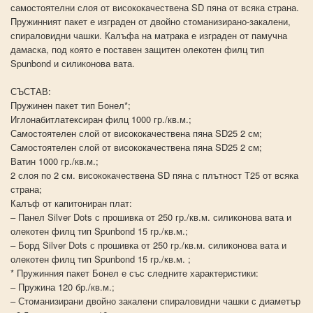
самостоятелни слоя от висококачествена SD пяна от всяка страна.
Пружинният пакет е изграден от двойно стоманизирано-закалени,
спираловидни чашки. Калъфа на матракa е изграден от памучна
дамаска, под която е поставен защитен олекотен филц тип
Spunbond и силиконова вата.
СЪСТАВ:
Пружинен пакет тип Бонел*;
Иглонабитлатексиран филц 1000 гр./кв.м.;
Самостоятелен слой от висококачествена пяна SD25 2 см;
Самостоятелен слой от висококачествена пяна SD25 2 см;
Ватин 1000 гр./кв.м.;
2 слоя по 2 см. висококачествена SD пяна с плътност Т25 от всяка
страна;
Калъф от капитониран плат:
– Панел Silver Dots с прошивка от 250 гр./кв.м. силиконова вата и
олекотен филц тип Spunbond 15 гр./кв.м.;
– Борд Silver Dots с прошивка от 250 гр./кв.м. силиконова вата и
олекотен филц тип Spunbond 15 гр./кв.м. ;
* Пружинния пакет Бонел е със следните характеристики:
– Пружина 120 бр./кв.м.;
– Стоманизирани двойно закалени спираловидни чашки с диаметър