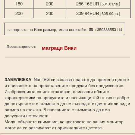
180
200
256.16EUR
[501.01лв.]
200
200
309.84EUR
[605.99лв.]
за поръчка по Ваш размер, моля попитайте ☎ +359888553114
Произведено от:
матраци Вики
ЗАБЕЛЕЖКА
: Nani.BG си запазва правото да променя цените
и описанието на представените продукти без предизвестие.
Изображенията са илюстративни, описващи общите
характеристики на продуктите и насочващи кой от тях е добре
да потърсите и е възможно да не съвпадат с цвета и/или вид и
размер на стоката. В описанието е възможно да има
допуснати неточности.
Моля, обърнете внимание, че цветовете на вашия монитор
могат да се различават от оригиналните цветове.