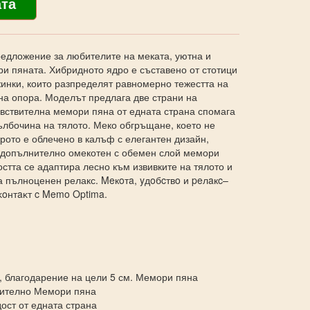
едложение за любителите на меката, уютна и
и пяната. Хибридното ядро е съставено от стотици
инки, които разпределят равномерно тежестта на
на опора. Моделът предлага две страни на
увствителна мемори пяна от едната страна спомага
ълбочина на тялото. Меко обгръщане, което не
дрото е облечено в калъф с елегантен дизайн,
, допълнително омекотен с обемен слой мемори
остта се адаптира лесно към извивките на тялото и
а пълноценен релакс. Meкoтa, yдoбcтвo и peлaкc–
ĸoнтaĸт c Memo Optima.
, благодарение на цели 5 см. Мемори пяна
нително Мемори пяна
ост от едната страна