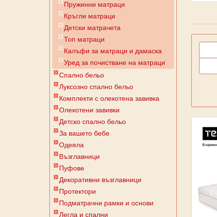
Пружинни матраци
Кръгли матраци
Детски матрачета
Топ матраци
Калъфи за матраци и дамаска
Уред за почистване на матраци
Спално бельо
Луксозно спално бельо
Комплекти с олекотена завивка
Олекотени завивки
Детско спално бельо
За вашето бебе
Одеяла
Възглавници
Пуфове
Декоративни възглавници
Протектори
Подматрачни рамки и основи
Легла и спални