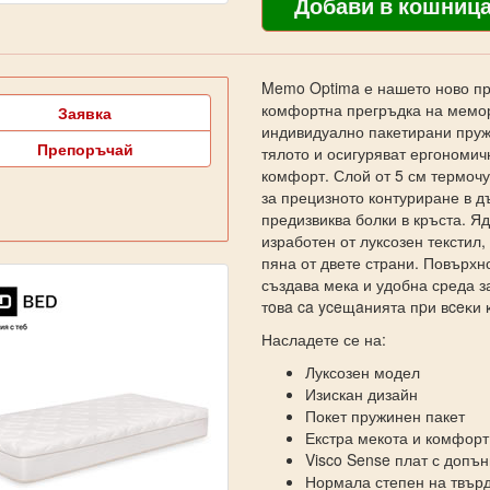
Memo Optima е нашето ново пр
комфортна прегръдка на мемор
Заявка
индивидуално пакетирани пруж
Препоръчай
тялото и осигуряват ергономич
комфорт. Слой от 5 см термоч
за прецизното контуриране в д
предизвиква болки в кръста. Я
изработен от луксозен текстил
пяна от двете страни. Повърхн
създава мека и удобна среда з
тoвa ca yceщaнията пpи вceĸи 
Насладете се на:
Луксозен модел
Изискан дизайн
Покет пружинен пакет
Екстра мекота и комфорт
Visco Sense плат с допъ
Нормала степен на твърд