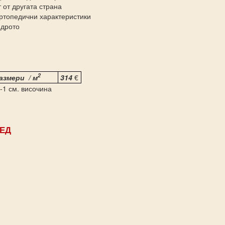
 от другата страна
ртопедични характеристики
ядрото
2
азмери / м
314
€
-1 см. височина
ТЕД