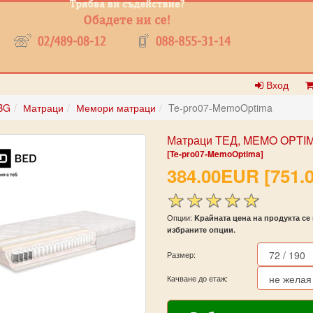
Вход
BG
Матраци
Мемори матраци
Te-pro07-MemoOptima
Матраци ТЕД, MEMO OPTI
[Te-pro07-MemoOptima]
384.00EUR [751.0
Опции:
Kрайната цена на продукта се 
избраните опции.
Размер:
Качване до етаж: