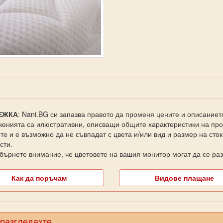
ЕЖКА
: Nani.BG си запазва правото да променя цените и описаниет
енията са илюстративни, описващи общите характеристики на прод
те и е възможно да не съвпадат с цвета и/или вид и размер на сто
сти.
бърнете внимание, че цветовете на вашия монитор могат да се раз
Как да поръчам
Видове плащане
 разгледахте