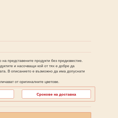
о на представените продукти без предизвестие.
уктите и насочващи кой от тях е добре да
ката. В описанието е възможно да има допуснати
личават от оригиналните цветове.
Срокове на доставка