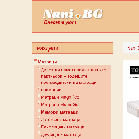
Внесете уют
Раздели
Nani.
Матраци
Директни намаления от нашите
партньори – водещите
производители на матраци
промоции
Матраци Мagniflex
Mатраци MemoGel
Мемори матраци
Латексови матраци
Еднолицеви матраци
Двулицеви матраци