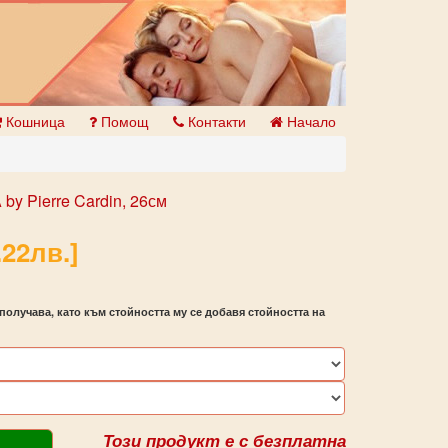
Кошница
Помощ
Контакти
Начало
by Pierre Cardin, 26см
.22лв.]
получава, като към стойността му се добавя стойността на
Този продукт е с безплатна