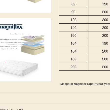
82
190
90
200
120
200
140
200
160
200
164
190
164
200
180
200
200
200
Матраци Magniflex гарантират ус