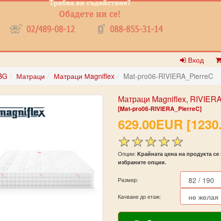
Вход
BG
Матраци
Матраци Мagniflex
Mat-pro06-RIVIERA_PierreC
Матраци Magniflex, RIVIERA 
[Mat-pro06-RIVIERA_PierreC]
629.00EUR [1230
Опции:
Kрайната цена на продукта се 
избраните опции.
Размер:
Качване до етаж: