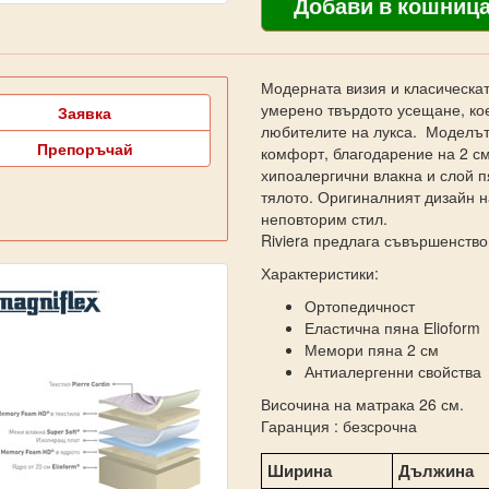
Модерната визия и класическата
умерено твърдото усещане, кое
Заявка
любителите на лукса. Моделът 
Препоръчай
комфорт, благодарение на 2 см
хипоалергични влакна и слой п
тялото. Оригиналният дизайн н
неповторим стил.
Riviera предлага съвършенство
Характеристики:
Ортопедичност
Еластична пяна Еlioform
Мемори пяна 2 см
Антиалергенни свойства
Височина на матрака 26 см.
Гаранция : безсрочна
Ширина
Дължина