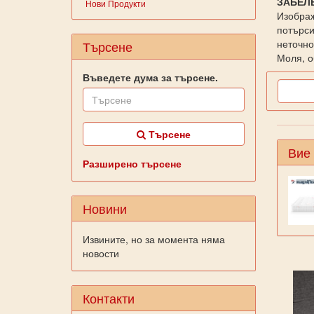
ЗАБЕЛ
Нови Продукти
Изображ
потърси
неточно
Търсене
Моля, о
Въведете дума за търсене.
Търсене
Вие
Разширено търсене
Новини
Извините, но за момента няма
новости
Контакти