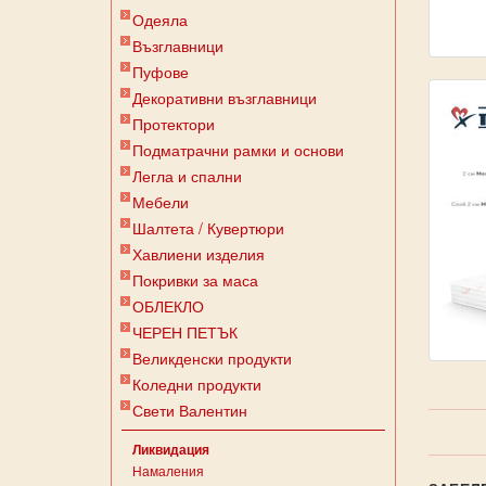
Одеяла
Възглавници
Пуфове
Декоративни възглавници
Протектори
Подматрачни рамки и основи
Легла и спални
Мебели
Шалтета / Кувертюри
Хавлиени изделия
Покривки за маса
ОБЛЕКЛО
ЧЕРЕН ПЕТЪК
Великденски продукти
Коледни продукти
Свети Валентин
Ликвидация
Намаления