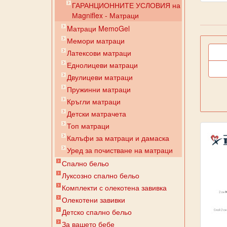
ГАРАНЦИОННИТЕ УСЛОВИЯ на
Мagniflex - Матраци
Mатраци MemoGel
Мемори матраци
Латексови матраци
Еднолицеви матраци
Двулицеви матраци
Пружинни матраци
Кръгли матраци
Детски матрачета
Топ матраци
Калъфи за матраци и дамаска
Уред за почистване на матраци
Спално бельо
Луксозно спално бельо
Комплекти с олекотена завивка
Олекотени завивки
Детско спално бельо
За вашето бебе