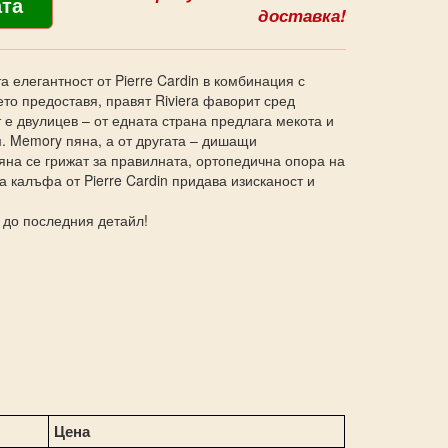
доставка!
 елегантност от Pierre Cardin в комбинация с
то предоставя, правят Riviera фаворит сред
е двулицев – от едната страна предлага мекота и
. Memory пяна, а от другата – дишащи
яна се грижат за правилната, ортопедична опора на
а калъфа от Pierre Cardin придава изисканост и
 до последния детайл!
Цена