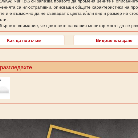
ЕЖКА
: Nani.BG си запазва правото да променя цените и описаниет
енията са илюстративни, описващи общите характеристики на прод
те и е възможно да не съвпадат с цвета и/или вид и размер на сто
сти.
бърнете внимание, че цветовете на вашия монитор могат да се раз
Как да поръчам
Видове плащане
 разгледахте