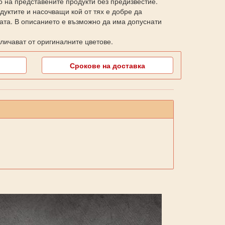
о на представените продукти без предизвестие.
уктите и насочващи кой от тях е добре да
ката. В описанието е възможно да има допуснати
личават от оригиналните цветове.
Срокове на доставка