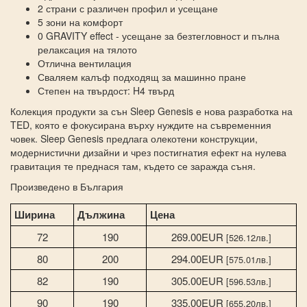
2 страни с различен профил и усещане
5 зони на комфорт
0 GRAVITY effect - усещане за безтегловност и пълна
релаксация на тялото
Отлична вентилация
Сваляем калъф подходящ за машинно пране
Степен на твърдост: H4 твърд
Колекция продукти за сън Sleep Genesis е нова разработка на
TED, която е фокусирана върху нуждите на съвременния
човек. Sleep Genesis предлага олекотени конструкции,
модернистични дизайни и чрез постигнатия ефект на нулева
гравитация те преднася там, където се заражда съня.
Произведено в България
Ширина
Дължина
Цена
72
190
269.00EUR
[526.12лв.]
80
200
294.00EUR
[575.01лв.]
82
190
305.00EUR
[596.53лв.]
90
190
335.00EUR
[655.20лв.]