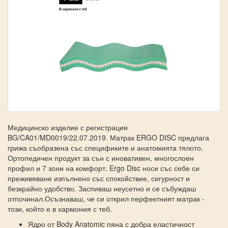
Медицинско изделие с регистрация
BG/CA01/MD0019/22.07.2019. Матрак ERGO DISC предлага
грижа съобразена със спецификите и анатомията тялото.
Ортопедичен продукт за сън с иновативен, многослоен
профил и 7 зони на комфорт. Ergo Disc носи със себе си
преживяване изпълнено със спокойствие, сигурност и
безкрайно удобство. Заспиваш неусетно и се събуждаш
отпочинал.Осъзнаваш, че си открил перфектният матрак -
този, който е в хармония с теб.
Ядро от Body Anatomic пяна с добра еластичност