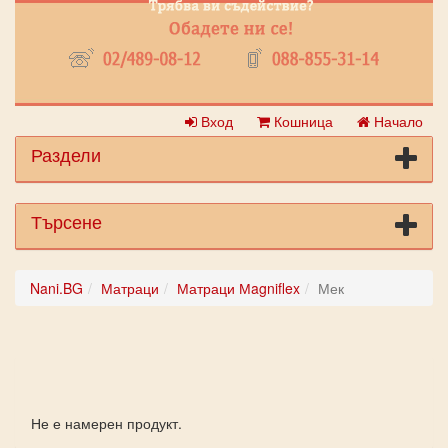
Вход
Кошница
Начало
Раздели
Търсене
Nani.BG
Матраци
Матраци Мagniflex
Мек
Не е намерен продукт.