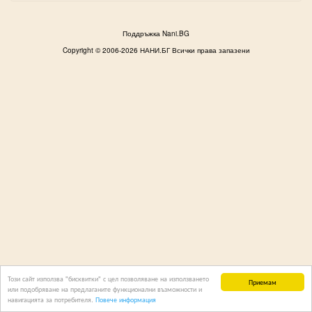
Поддръжка Nani.BG
Copyright © 2006-2026 НАНИ.БГ Всички права запазени
Този сайт използва "бисквитки" с цел позволяване на използването
Приемам
или подобряване на предлаганите функционални възможности и
навигацията за потребителя.
Повече информация