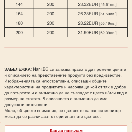
144
200
23.32EUR
[45.61лв.]
164
200
26.38EUR
[51.59лв.]
180
200
28.22EUR
[55.19лв.]
200
200
31.90EUR
[62.39лв.]
ЗАБЕЛЕЖКА
: Nani.BG си запазва правото да променя цените
и описанието на представените продукти без предизвестие.
Изображенията са илюстративни, описващи общите
характеристики на продуктите и насочващи кой от тях е добре
да потърсите и е възможно да не съвпадат с цвета и/или вид и
размер на стоката. В описанието е възможно да има
допуснати неточности.
Моля, обърнете внимание, че цветовете на вашия монитор
могат да се различават от оригиналните цветове.
Как да поръчам