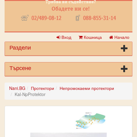
Вход
Кошница
Начало
Раздели
Търсене
Nani.BG
Протектори
Непромокаеми протектори
Kal-NpProtektor