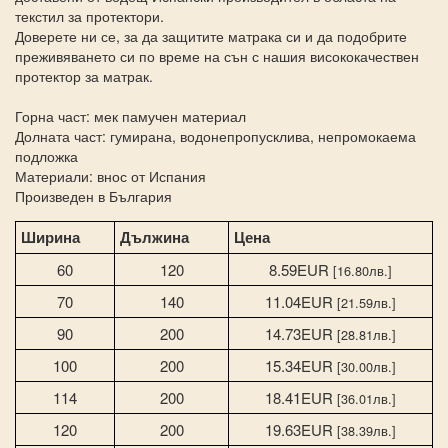
текстил за протектори.
Доверете ни се, за да защитите матрака си и да подобрите
преживяването си по време на сън с нашия висококачествен
протектор за матрак.
Горна част: мек памучен материал
Долната част: гумирана, водонепропусклива, непромокаема
подложка
Материали: внос от Испания
Произведен в България
Ширина
Дължина
Цена
60
120
8.59EUR
[16.80лв.]
70
140
11.04EUR
[21.59лв.]
90
200
14.73EUR
[28.81лв.]
100
200
15.34EUR
[30.00лв.]
114
200
18.41EUR
[36.01лв.]
120
200
19.63EUR
[38.39лв.]