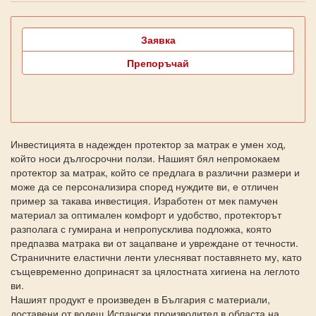
Заявка
Препоръчай
Инвестицията в надежден протектор за матрак е умен ход,
който носи дългосрочни ползи. Нашият бял непромокаем
протектор за матрак, който се предлага в различни размери и
може да се персонализира според нуждите ви, е отличен
пример за такава инвестиция. Изработен от мек памучен
материал за оптимален комфорт и удобство, протекторът
разполага с гумирана и непропусклива подложка, която
предпазва матрака ви от зацапване и увреждане от течности.
Страничните еластични ленти улесняват поставянето му, като
същевременно допринасят за цялостната хигиена на леглото
ви.
Нашият продукт е произведен в България с материали,
доставени от водещ Испански производител в областа на