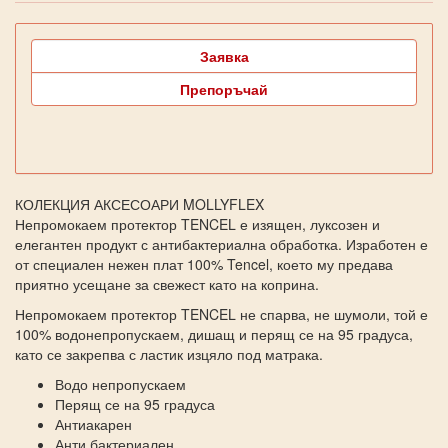
Заявка
Препоръчай
КОЛЕКЦИЯ АКСЕСОАРИ MOLLYFLEX
Непромокаем протектор TENCEL е изящен, луксозен и
елегантен продукт с антибактериална обработка. Изработен е
от специален нежен плат 100% Tencel, което му предава
приятно усещане за свежест като на коприна.
Непромокаем протектор TENCEL не спарва, не шумоли, той е
100% водонепропускаем, дишащ и перящ се на 95 градуса,
като се закрепва с ластик изцяло под матрака.
Водо непропускаем
Перящ се на 95 градуса
Антиакарен
Анти бактериален