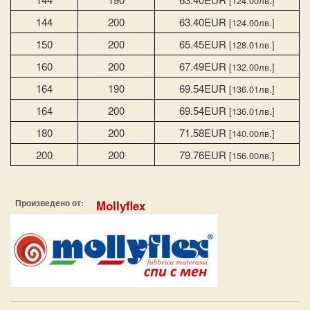
[124.00лв.]
144
200
63.40EUR
[124.00лв.]
150
200
65.45EUR
[128.01лв.]
160
200
67.49EUR
[132.00лв.]
164
190
69.54EUR
[136.01лв.]
164
200
69.54EUR
[136.01лв.]
180
200
71.58EUR
[140.00лв.]
200
200
79.76EUR
[156.00лв.]
Произведено от:
Mollyflex