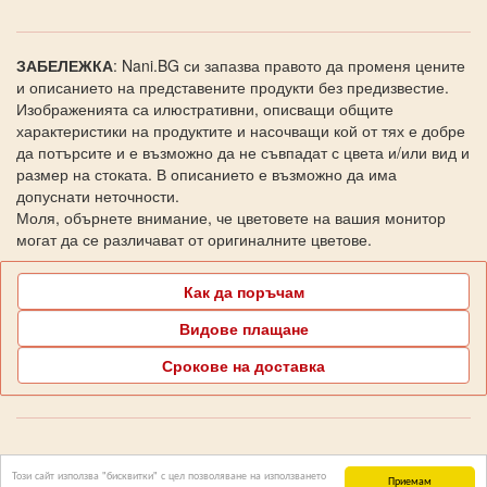
ЗАБЕЛЕЖКА
: Nani.BG си запазва правото да променя цените
и описанието на представените продукти без предизвестие.
Изображенията са илюстративни, описващи общите
характеристики на продуктите и насочващи кой от тях е добре
да потърсите и е възможно да не съвпадат с цвета и/или вид и
размер на стоката. В описанието е възможно да има
допуснати неточности.
Моля, обърнете внимание, че цветовете на вашия монитор
могат да се различават от оригиналните цветове.
Как да поръчам
Видове плащане
Срокове на доставка
Поддръжка Nani.BG
Този сайт използва "бисквитки" с цел позволяване на използването
Приемам