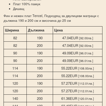
Плат 100% памук
Дишащ
Фин и нежен плат Tencel, Подходящ за двулицеви матраци с
дължина 190 и 200 см и височина до 25 см
Ширина
Дължина
Цена
82
190
47.04EUR
[92.00лв.]
82
200
47.04EUR
[92.00лв.]
90
190
49.09EUR
[96.01лв.]
90
200
49.09EUR
[96.01лв.]
114
190
55.22EUR
[108.00лв.]
114
200
55.22EUR
[108.00лв.]
120
190
57.27EUR
[112.01лв.]
120
200
57.27EUR
[112.01лв.]
140
200
61.36EUR
[120.01лв.]
144
190
63.40EUR