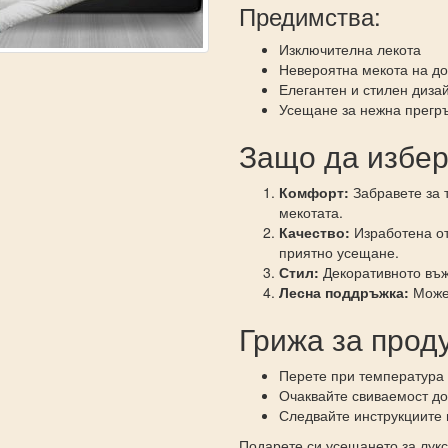
Предимства:
Изключителна лекота
Невероятна мекота на д
Елегантен и стилен диза
Усещане за нежна прегръ
Защо да избер
Комфорт:
Забравете за т
мекотата.
Качество:
Изработена от
приятно усещане.
Стил:
Декоративното въж
Лесна поддръжка:
Може 
Грижа за прод
Перете при температура
Очаквайте свиваемост д
Следвайте инструкциите 
Подарете си усещането за лук