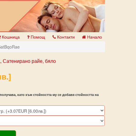
Кошница
Помощ
Контакти
Начало
SatBqoRae
, Сатенирано райе, бяло
в.]
получава, като към стойността му се добавя стойността на