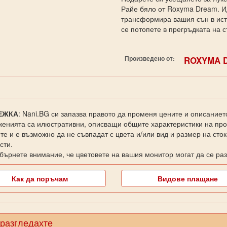
Райе бяло от Roxyma Dream. Ид
трансформира вашия сън в ист
се потопете в прегръдката на
Произведено от:
ROXYMA 
ЕЖКА
: Nani.BG си запазва правото да променя цените и описаниет
енията са илюстративни, описващи общите характеристики на прод
те и е възможно да не съвпадат с цвета и/или вид и размер на сто
сти.
бърнете внимание, че цветовете на вашия монитор могат да се раз
Как да поръчам
Видове плащане
 разгледахте