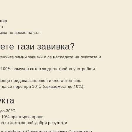
опир
йн
дка по време на сън
ете тази завивка?
ежките зимни завивки и се насладете на лекотата и
100% памучен сатен за дълготрайна употреба и
енце придава завършен и елегантен вид.
да се пере при 30°C (свиваемост до 10%).
укта
 до 30°C
о 10% при първо пране
на етикета за най-добри резултати
с и комфорт с Олекотената завивка Сатенирано