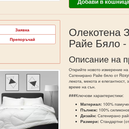
Олекотена 
Заявка
Райе Бяло 
Препоръчай
Описание на п
Открийте новото измерение на
Сатенирано Райе бяло от Roxy
лекота, мекота и елегантност,
време на сън.
###Ключови характеристики:
Материал:
100% памучен
Пълнеж:
100% силиконов
Дизайн:
Сатенирано райе
Размери:
Стандартни (от