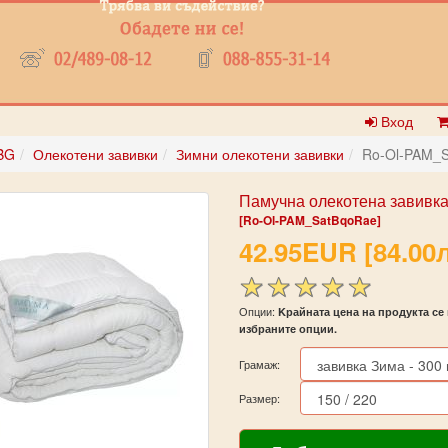
Вход
BG
Олекотени завивки
Зимни олекотени завивки
Ro-Ol-PAM_
Памучна олекотена завивка
[Ro-Ol-PAM_SatBqoRae]
42.95EUR [84.00л
Опции:
Kрайната цена на продукта се 
избраните опции.
Грамаж:
Размер: