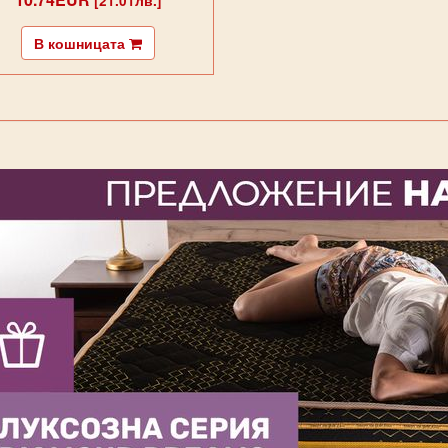
[21.01лв.]
В кошницата