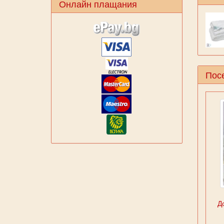
Онлайн плащания
Посе
Д