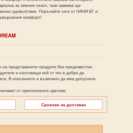
еална за зимния сезон, тази завивка ще
инско удоволствие. Поръчайте сега от НАНИ.БГ и
 съвършения комфорт!
DREAM
о на представените продукти без предизвестие.
уктите и насочващи кой от тях е добре да
ката. В описанието е възможно да има допуснати
личават от оригиналните цветове.
Срокове на доставка