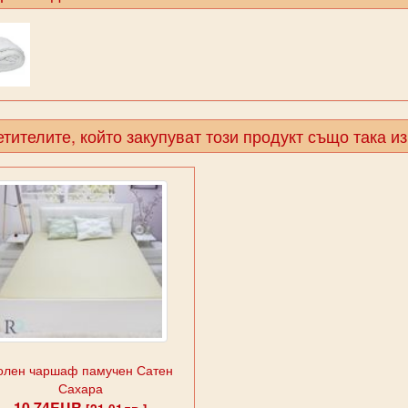
тителите, който закупуват този продукт също така и
олен чаршаф памучен Сатен
Сахара
10.74EUR