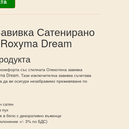
Завивка Сатенирано
- Roxyma Dream
родукта
 комфорта със стилната Олекотена завивка
ma Dream. Тази изключителна завивка съчетава
 за да ви осигури незабравимо преживяване по
 сатен
 пух
 в бяло с декоративно въженце
клонение +/- 3% по БДС)