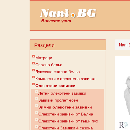
Внесете уют
Раздели
Nani.
Матраци
Спално бельо
Луксозно спално бельо
Комплекти с олекотена завивка
Олекотени завивки
Летни олекотени завивки
Завивки пролет есен
Зимни олекотени завивки
Олекотени завивки от Вълна
Олекотени завивки от гъши пух
Олекотени Завивки 4 сезона