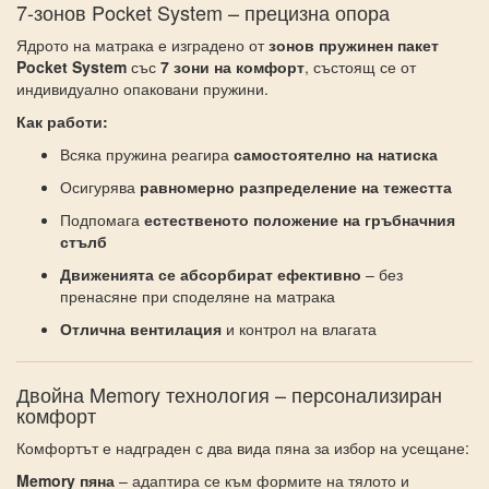
7-зонов Pocket System – прецизна опора
Ядрото на матрака е изградено от
зонов пружинен пакет
Pocket System
със
7 зони на комфорт
, състоящ се от
индивидуално опаковани пружини.
Как работи:
Всяка пружина реагира
самостоятелно на натиска
Осигурява
равномерно разпределение на тежестта
Подпомага
естественото положение на гръбначния
стълб
Движенията се абсорбират ефективно
– без
пренасяне при споделяне на матрака
Отлична вентилация
и контрол на влагата
Двойна Memory технология – персонализиран
комфорт
Комфортът е надграден с два вида пяна за избор на усещане:
Memory пяна
– адаптира се към формите на тялото и