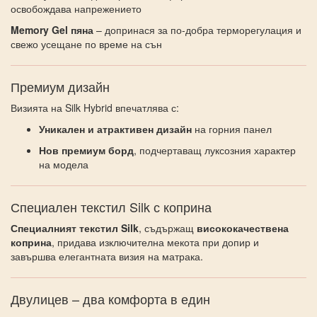
освобождава напрежението
Memory Gel пяна
– допринася за по-добра терморегулация и
свежо усещане по време на сън
Премиум дизайн
Визията на Silk Hybrid впечатлява с:
Уникален и атрактивен дизайн
на горния панел
Нов премиум борд
, подчертаващ луксозния характер
на модела
Специален текстил Silk с коприна
Специалният текстил Silk
, съдържащ
висококачествена
коприна
, придава изключителна мекота при допир и
завършва елегантната визия на матрака.
Двулицев – два комфорта в един