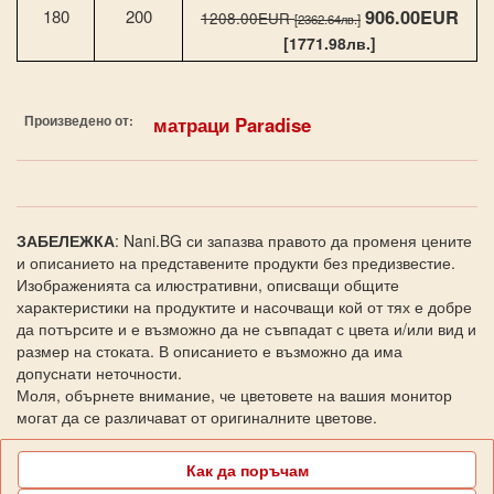
906.00EUR
180
200
1208.00EUR
[2362.64лв.]
[1771.98лв.]
Произведено от:
матраци Paradise‎
ЗАБЕЛЕЖКА
: Nani.BG си запазва правото да променя цените
и описанието на представените продукти без предизвестие.
Изображенията са илюстративни, описващи общите
характеристики на продуктите и насочващи кой от тях е добре
да потърсите и е възможно да не съвпадат с цвета и/или вид и
размер на стоката. В описанието е възможно да има
допуснати неточности.
Моля, обърнете внимание, че цветовете на вашия монитор
могат да се различават от оригиналните цветове.
Как да поръчам