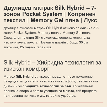
Двулицев матрак Silk Hybrid – 7-
зонов Pocket System | Копринен
текстил | Memory Gel пяна | Лукс
Двулицев луксозен матрак Silk Hybrid от ново поколение с 7-
зонов Pocket System, Memory пяна и Memory Gel пяна.
Специален текстил Silk с висококачествена коприна за
изключителна мекота. Премиум дизайн с борд. 30 см
височина, 25 години гаранция.
Silk Hybrid – Хибридна технология за
изискан комфорт
Матрак
Silk Hybrid
е луксозен модел от ново поколение,
създаден за ценители на изискания комфорт, съвременния
дизайн и
хибридните технологии за сън
. Съчетавайки
прецизна опора и богато усещане за мекота, той предлага
пълноценна почивка и дълготрайно удобство.