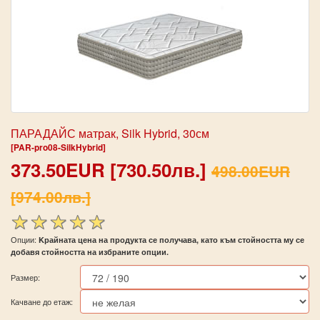
ПАРАДАЙС матрак, Silk Hybrid, 30см
[PAR-pro08-SilkHybrid]
373.50EUR [730.50лв.]
498.00EUR
[974.00лв.]
Опции:
Kрайната цена на продукта се получава, като към стойността му се
добавя стойността на избраните опции.
Размер:
Качване до етаж: