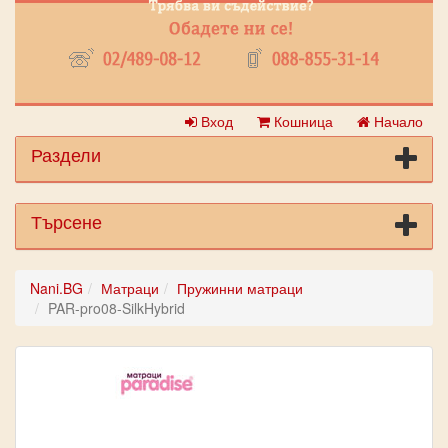
Вход
Кошница
Начало
Раздели
Търсене
Nani.BG
Матраци
Пружинни матраци
PAR-pro08-SilkHybrid