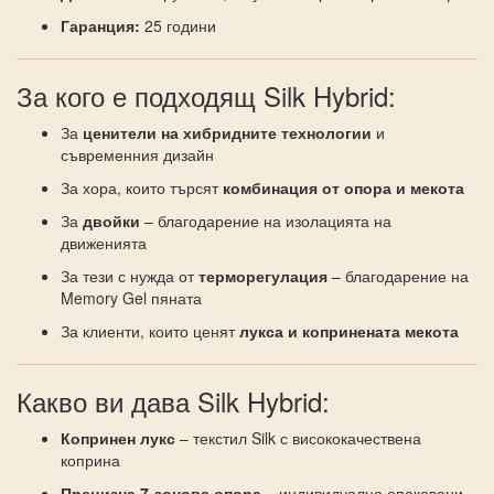
Гаранция:
25 години
За кого е подходящ Silk Hybrid:
За
ценители на хибридните технологии
и
съвременния дизайн
За хора, които търсят
комбинация от опора и мекота
За
двойки
– благодарение на изолацията на
движенията
За тези с нужда от
терморегулация
– благодарение на
Memory Gel пяната
За клиенти, които ценят
лукса и копринената мекота
Какво ви дава Silk Hybrid:
Копринен лукс
– текстил Silk с висококачествена
коприна
Прецизна 7-зонова опора
– индивидуално опаковани