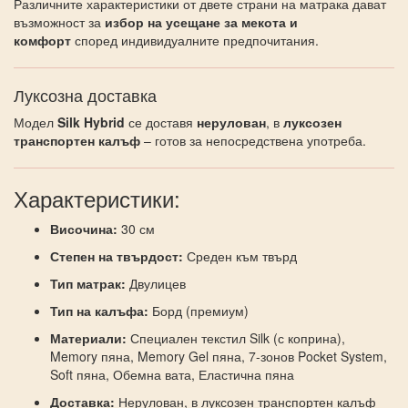
Различните характеристики от двете страни на матрака дават
възможност за
избор на усещане за мекота и
комфорт
според индивидуалните предпочитания.
Луксозна доставка
Модел
Silk Hybrid
се доставя
нерулован
, в
луксозен
транспортен калъф
– готов за непосредствена употреба.
Характеристики:
Височина:
30 см
Степен на твърдост:
Среден към твърд
Тип матрак:
Двулицев
Тип на калъфа:
Борд (премиум)
Материали:
Специален текстил Silk (с коприна),
Memory пяна, Memory Gel пяна, 7-зонов Pocket System,
Soft пяна, Обемна вата, Еластична пяна
Доставка:
Нерулован, в луксозен транспортен калъф