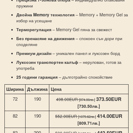
пружини
Двойна Memory технология
– Memory + Memory Gel за
избор на усещане
Терморегулация
– Memory Gel пяна за свежест
Без пренасяне на движения
– спокоен сън дори при
споделяне
Премиум дизайн
– уникален панел и луксозен борд
Луксозен транспортен калъф
– нерулован, готов за
употреба
25 години гаранция
– дълготрайно спокойствие
Ширина
Дължина
Цена
373.50EUR
72
190
498.00EUR
[974.00лв.]
[730.50лв.]
414.00EUR
82
190
552.00EUR
[1079.62лв.]
[809.71лв.]
442.50EUR
82
200