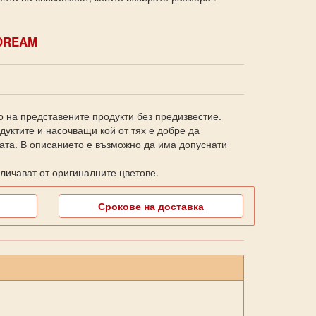
DREAM
о на представените продукти без предизвестие.
уктите и насочващи кой от тях е добре да
ката. В описанието е възможно да има допуснати
личават от оригиналните цветове.
Срокове на доставка