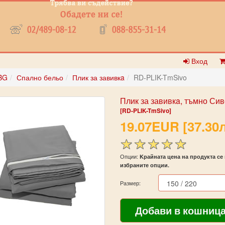
Вход
BG
Спално бельо
Плик за завивкa
RD-PLIK-TmSivo
Плик за завивкa, тъмно Сив
[RD-PLIK-TmSivo]
19.07EUR [37.30л
Опции:
Kрайната цена на продукта се 
избраните опции.
Размер: