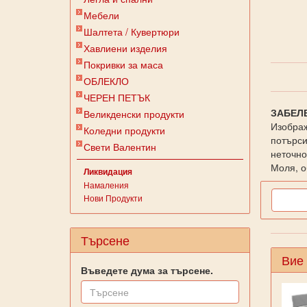
Мебели
Шалтета / Кувертюри
Хавлиени изделия
Покривки за маса
ОБЛЕКЛО
ЧЕРЕН ПЕТЪК
ЗАБЕЛ
Великденски продукти
Изображ
Коледни продукти
потърси
Свети Валентин
неточно
Моля, о
Ликвидация
Намаления
Нови Продукти
Търсене
Вие
Въведете дума за търсене.