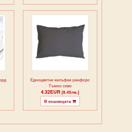
борд
Едноцветни калъфки ранфорс
Тъмно сиво
4.32EUR
[8.45лв.]
В кошницата