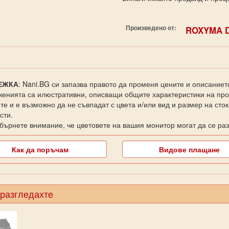
Произведено от:
ROXYMA 
ЕЖКА
: Nani.BG си запазва правото да променя цените и описаниет
енията са илюстративни, описващи общите характеристики на прод
те и е възможно да не съвпадат с цвета и/или вид и размер на сто
сти.
бърнете внимание, че цветовете на вашия монитор могат да се раз
Как да поръчам
Видове плащане
 разгледахте