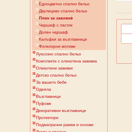
Eдноцветно спално бельо
Двулицево спално бельо
Плик за завивкa
Чаршаф с ластик
Долен чаршаф
Калъфки за възглавници
Фолклорни мотиви
Луксозно спално бельо
Комплекти с олекотена завивка
Олекотени завивки
Детско спално бельо
За вашето бебе
Одеяла
Възглавници
Пуфове
Декоративни възглавници
Протектори
Подматрачни рамки и основи
Легла и спални