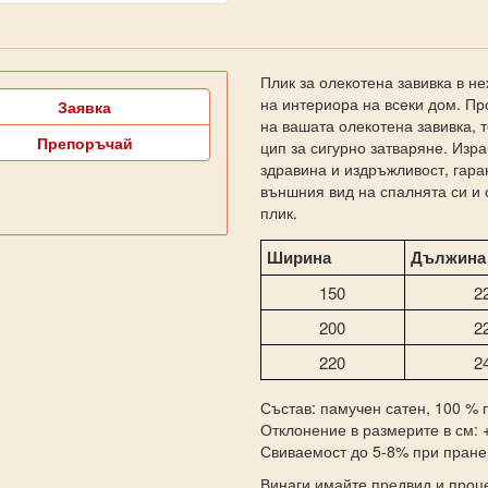
Плик за олекотена завивка в не
на интериора на всеки дом. Пр
Заявка
на вашата олекотена завивка, т
Препоръчай
цип за сигурно затваряне. Изра
здравина и издръжливост, гар
външния вид на спалнята си и 
плик.
Ширина
Дължина
150
2
200
2
220
2
Състав: памучен сатен, 100 % 
Отклонение в размерите в см: 
Свиваемост до 5-8% при пране
Винаги имайте предвид и проце