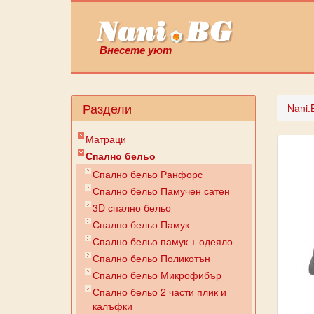
Внесете уют
Раздели
Nani.
Матраци
Спално бельо
Спално бельо Ранфорс
Спално бельо Памучен сатен
3D спално бельо
Спално бельо Памук
Спално бельо памук + одеяло
Спално бельо Поликотън
Спално бельо Микрофибър
Спално бельо 2 части плик и
калъфки