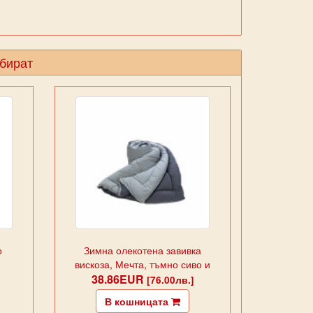
збират
о
Зимна олекотена завивка
вискоза, Мечта, тъмно сиво и
38.86EUR
светло сиво
[76.00лв.]
В кошницата