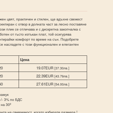
жен цвят, практичен и стилен, ще вдъхне свежест
оектиран с отвор в долната част за лесно поставяне
ози плик се отличава и с дискретна закопчалка с
ботен от гъсто изтъкан плат, той осигурява
антирайки комфорт по време на сън. Подобрете
се насладете с този функционален и елегантен
Цена
20
19.07EUR
[37.30лв.]
20
22.39EUR
[43.79лв.]
40
27.61EUR
[54.00лв.]
памук
+/- 3% по БДС
 на 30º
нта на свиваемост, когато избирате размера !