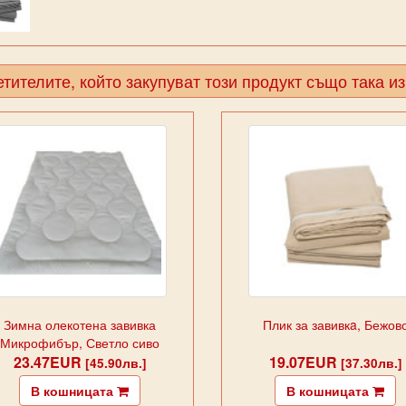
тителите, който закупуват този продукт също така и
Зимна олекотена завивка
Плик за завивкa, Бежов
Микрофибър, Светло сиво
23.47EUR
19.07EUR
[45.90лв.]
[37.30лв.]
В кошницата
В кошницата