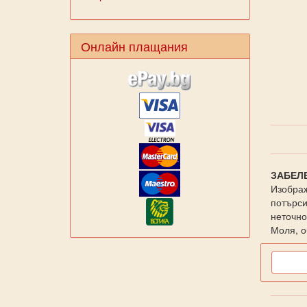
Онлайн плащания
ЗАБЕЛ
Изображ
потърси
неточно
Моля, о