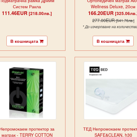
Подматрачнa рамкa Дрийм
Ортопедичен матрак Alo
Систем Ракла
Wellness Deluxe, 20см
111.46EUR
166.20EUR
[218.00лв.]
[325.06лв.
277.00EUR
[541.76лв.]
* До изчерпване на количеств
В кошницата
В кошницата
Непромокаем протектор за
ТЕД Непромокаем протект
матрак - TERRY COTTON
SAFE&CLEAN, h30