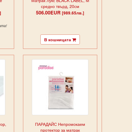
e
Матрак Лукс BLACK LABEL, М
средно твърд, 20см
506.00EUR
]
[989.65лв.]
ата!
В кошницата
ор,
ПАРАДАЙС Непромокаем
протектор за матрак