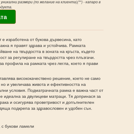
уникални размери (по желание на клиента)(**) - капаро в
одукта.
е изработена от букова дървесина, като
кна я правят здрава и устойчива. Рамката
йване на твърдостта в зоната на кръста, където
ост за регулиране на твърдостта чрез плъзгачи.
за профила на рамката чрез легла, което я прави
тавлява висококачествено решение, което не само
 но и увеличава живота и ефективността на
лни условия. Подматрачната рамка е важна част от
 е идеална за двулицеви матраци. Тя допринася за
рака и осигурява проветривост и допълнителен
дяща подкрепа за здравословен и удобен сън.
 с букови ламели