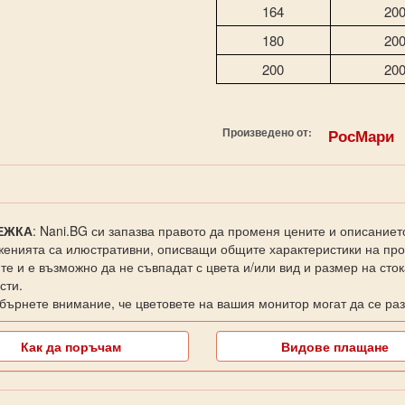
164
20
180
20
200
20
Произведено от:
РосМари
ЕЖКА
: Nani.BG си запазва правото да променя цените и описаниет
енията са илюстративни, описващи общите характеристики на прод
те и е възможно да не съвпадат с цвета и/или вид и размер на сто
сти.
бърнете внимание, че цветовете на вашия монитор могат да се раз
Как да поръчам
Видове плащане