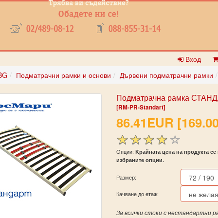
Вход
BG
Подматрачни рамки и основи
Дървени подматрачни рамки
Подматрачна рамка СТАНДА
[RM-PR-Standart]
86.41EUR [169.00
Опции:
Kрайната цена на продукта се 
избраните опции.
Размер:
Качване до етаж:
За всички стоки с нестандартни р