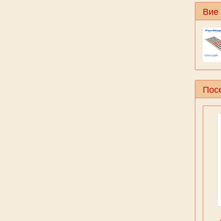
Вие
Посе