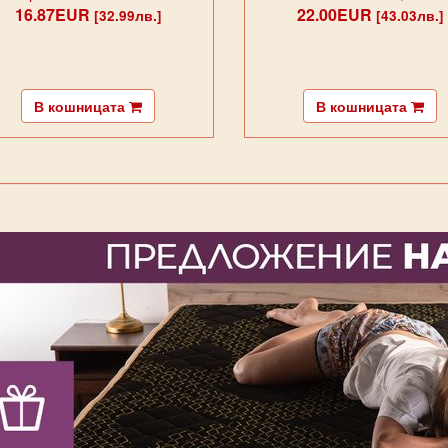
16.87EUR
22.00EUR
[32.99лв.]
[43.03лв.]
В кошницата
В кошницата