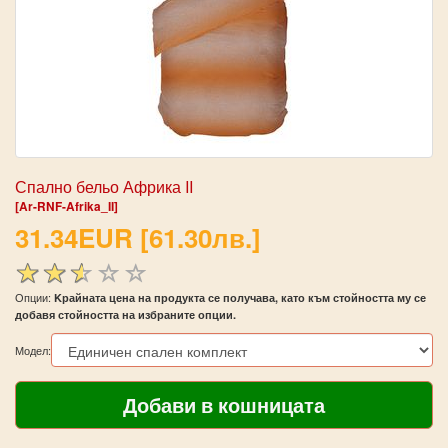
Спално бельо Африка II
[Ar-RNF-Afrika_II]
31.34EUR [61.30лв.]
Опции:
Kрайната цена на продукта се получава, като към стойността му се
добавя стойността на избраните опции.
Модел: