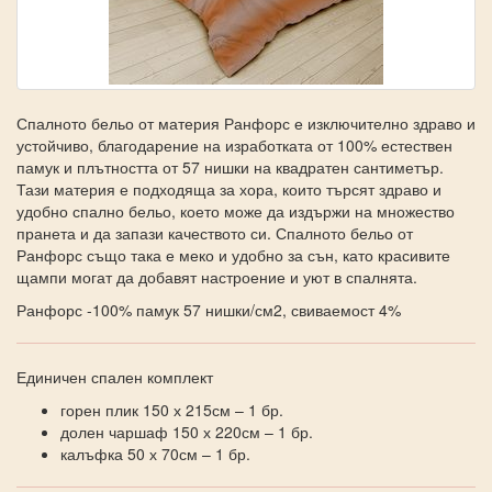
Спалното бельо от материя Ранфорс е изключително здраво и
устойчиво, благодарение на изработката от 100% естествен
памук и плътността от 57 нишки на квадратен сантиметър.
Тази материя е подходяща за хора, които търсят здраво и
удобно спално бельо, което може да издържи на множество
пранета и да запази качеството си. Спалното бельо от
Ранфорс също така е меко и удобно за сън, като красивите
щампи могат да добавят настроение и уют в спалнята.
Ранфорс -100% памук 57 нишки/см2, свиваемост 4%
Единичен спален комплект
горен плик 150 х 215см – 1 бр.
долен чаршаф 150 х 220см – 1 бр.
калъфка 50 х 70см – 1 бр.