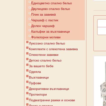
Eдноцветно спално бельо
Двулицево спално бельо
Плик за завивкa
Чаршаф с ластик
Долен чаршаф
Калъфки за възглавници
Фолклорни мотиви
Луксозно спално бельо
Комплекти с олекотена завивка
Олекотени завивки
Детско спално бельо
За вашето бебе
Одеяла
Възглавници
Пуфове
Декоративни възглавници
Протектори
Подматрачни рамки и основи
Легла и спални