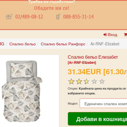
Вход
BG
Спално бельо
Спално бельо Ранфорс
Ar-RNF-Elizabet
Спално бельо Елизабет
[Ar-RNF-Elizabet]
31.34EUR [61.30л
Опции:
Kрайната цена на продукта се 
избраните опции.
Модел: