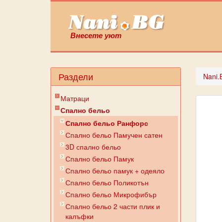
Внесете уют
Раздели
Nani.
Матраци
Спално бельо
Спално бельо Ранфорс
Спално бельо Памучен сатен
3D спално бельо
Спално бельо Памук
Спално бельо памук + одеяло
Спално бельо Поликотън
Спално бельо Микрофибър
Спално бельо 2 части плик и
калъфки