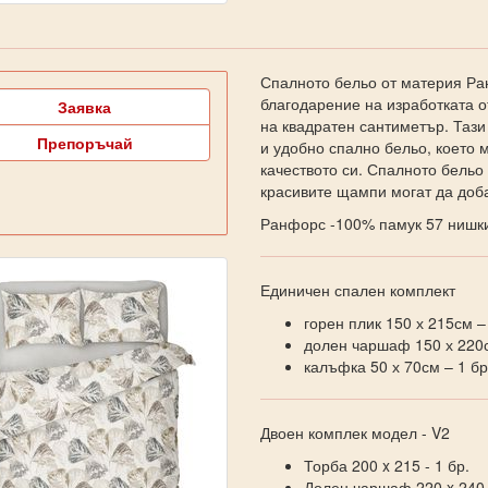
Спалното бельо от материя Ра
благодарение на изработката о
Заявка
на квадратен сантиметър. Тази
Препоръчай
и удобно спално бельо, което 
качеството си. Спалното бельо
красивите щампи могат да доба
Ранфорс -100% памук 57 нишки
Единичен спален комплект
горен плик 150 х 215см –
долен чаршаф 150 х 220с
калъфка 50 х 70см – 1 бр
Двоен комплек модел - V2
Торба 200 x 215 - 1 бр.
Долен чаршаф 220 x 240 -