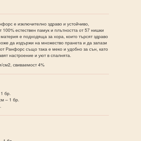
нфорс е изключително здраво и устойчиво,
т 100% естествен памук и плътността от 57 нишки
 материя е подходяща за хора, които търсят здраво
може да издържи на множество пранета и да запази
 от Ранфорс също така е меко и удобно за сън, като
вят настроение и уют в спалнята.
/см2, свиваемост 4%
 1 бр.
м – 1 бр.
.
 1 бр.