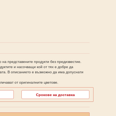
о на представените продукти без предизвестие.
уктите и насочващи кой от тях е добре да
ката. В описанието е възможно да има допуснати
личават от оригиналните цветове.
Срокове на доставка