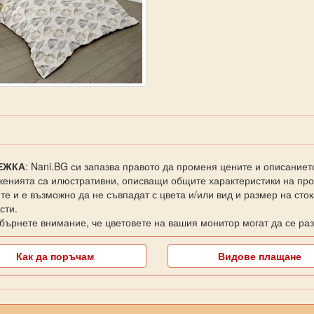
ЕЖКА
: Nani.BG си запазва правото да променя цените и описаниет
енията са илюстративни, описващи общите характеристики на прод
те и е възможно да не съвпадат с цвета и/или вид и размер на сто
сти.
бърнете внимание, че цветовете на вашия монитор могат да се раз
Как да поръчам
Видове плащане