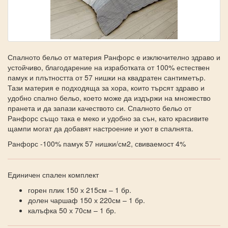
Спалното бельо от материя Ранфорс е изключително здраво и
устойчиво, благодарение на изработката от 100% естествен
памук и плътността от 57 нишки на квадратен сантиметър.
Тази материя е подходяща за хора, които търсят здраво и
удобно спално бельо, което може да издържи на множество
пранета и да запази качеството си. Спалното бельо от
Ранфорс също така е меко и удобно за сън, като красивите
щампи могат да добавят настроение и уют в спалнята.
Ранфорс -100% памук 57 нишки/см2, свиваемост 4%
Единичен спален комплект
горен плик 150 х 215см – 1 бр.
долен чаршаф 150 х 220см – 1 бр.
калъфка 50 х 70см – 1 бр.