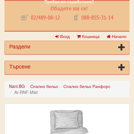
Вход
Кошница
Начало
Раздели
Търсене
Nani.BG
Спално бельо
Спално бельо Ранфорс
Ar-RNF-Mist