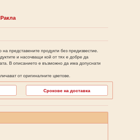
 Ракла
о на представените продукти без предизвестие.
уктите и насочващи кой от тях е добре да
ката. В описанието е възможно да има допуснати
личават от оригиналните цветове.
Срокове на доставка