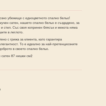
созно убежище с едноцветното спално бельо!
учен сатен, нашето спално бельо е създадено, за
и стил. Със своя копринен блясък и мекота няма
шите в леглото.
ено с грижа за клиента, като гарантира
легантност. То е идеално за най-претенциозните
-доброто в своето спално бельо.
 сатен 87 нишки см2
м