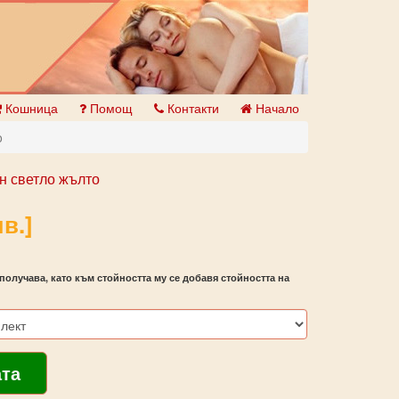
Кошница
Помощ
Контакти
Начало
o
н светло жълто
в.]
получава, като към стойността му се добавя стойността на