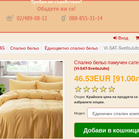
Вход
BG
Спално бельо
Eдноцветно спално бельо
VI-SAT-SvetloJult
Спално бельо памучен сате
[VI-SAT-SvetloJulto]
46.53EUR [91.00л
Опции:
Kрайната цена на продукта се 
избраните опции.
Модел: