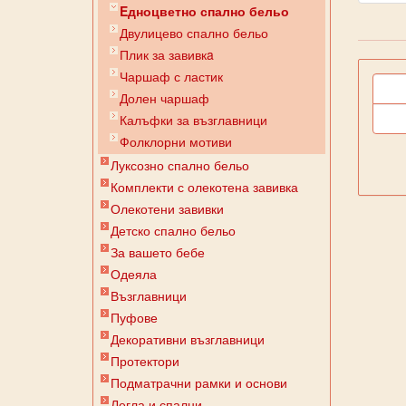
Eдноцветно спално бельо
Двулицево спално бельо
Плик за завивкa
Чаршаф с ластик
Долен чаршаф
Калъфки за възглавници
Фолклорни мотиви
Луксозно спално бельо
Комплекти с олекотена завивка
Олекотени завивки
Детско спално бельо
За вашето бебе
Одеяла
Възглавници
Пуфове
Декоративни възглавници
Протектори
Подматрачни рамки и основи
Легла и спални