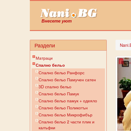
Внесете уют
Раздели
Nani.
Матраци
Спално бельо
Спално бельо Ранфорс
Спално бельо Памучен сатен
3D спално бельо
Спално бельо Памук
Спално бельо памук + одеяло
Спално бельо Поликотън
Спално бельо Микрофибър
Спално бельо 2 части плик и
калъфки