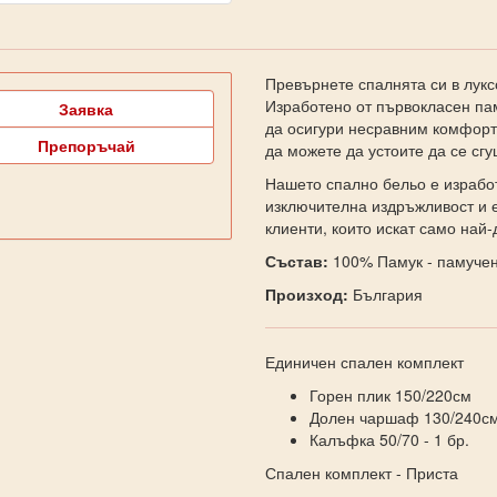
Превърнете спалнята си в лук
Изработено от първокласен пам
Заявка
да осигури несравним комфорт 
Препоръчай
да можете да устоите да се сгу
Нашето спално бельо е изработ
изключителна издръжливост и е
клиенти, които искат само най
Състав:
100% Памук - памучен
Произход:
България
Единичен спален комплект
Горен плик 150/220см
Долен чаршаф 130/240с
Калъфка 50/70 - 1 бр.
Спален комплект - Приста