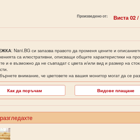
Произведено от:
Виста 02 /
ЕЖКА
: Nani.BG си запазва правото да променя цените и описаниет
енията са илюстративни, описващи общите характеристики на прод
те и е възможно да не съвпадат с цвета и/или вид и размер на сто
сти.
бърнете внимание, че цветовете на вашия монитор могат да се раз
Как да поръчам
Видове плащане
 разгледахте