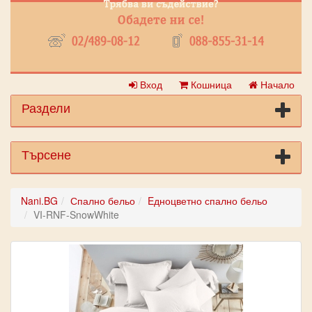
Вход
Кошница
Начало
Раздели
Търсене
Nani.BG
Спално бельо
Eдноцветно спално бельо
VI-RNF-SnowWhite