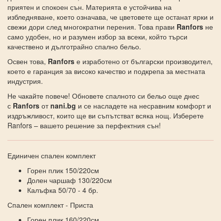
приятен и спокоен сън. Материята е устойчива на
избледняване, което означава, че цветовете ще останат ярки и
свежи дори след многократни перения. Това прави
Ranfors
не
само удобен, но и разумен избор за всеки, който търси
качествено и дълготрайно спално бельо.
Освен това,
Ranfors
е изработено от български производител,
което е гаранция за високо качество и подкрепа за местната
индустрия.
Не чакайте повече! Обновете спалното си бельо още днес
с
Ranfors
от
nani.bg
и се насладете на несравним комфорт и
издръжливост, които ще ви съпътстват всяка нощ. Изберете
Ranfors – вашето решение за перфектния сън!
Единичен спален комплект
Горен плик 150/220см
Долен чаршаф 130/220см
Калъфка 50/70 - 4 бр.
Спален комплект - Приста
Горен плик 160/220см