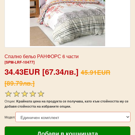
Спално бельо РАНФОРС 6 части
[SPM-LRF-10477]
34.43EUR [67.34лв.]
45.91EUR
[89.79лв.]
Опции:
Kрайната цена на продукта се получава, като към стойността му се
добавя стойността на избраните опции.
Модел: