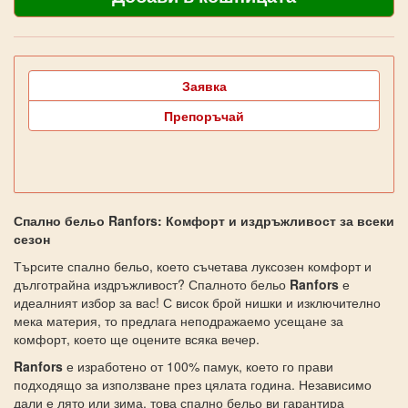
Заявка
Препоръчай
Спално бельо Ranfors: Комфорт и издръжливост за всеки
сезон
Търсите спално бельо, което съчетава луксозен комфорт и
дълготрайна издръжливост? Спалното бельо
Ranfors
е
идеалният избор за вас! С висок брой нишки и изключително
мека материя, то предлага неподражаемо усещане за
комфорт, което ще оцените всяка вечер.
Ranfors
е изработено от 100% памук, което го прави
подходящо за използване през цялата година. Независимо
дали е лято или зима, това спално бельо ви гарантира