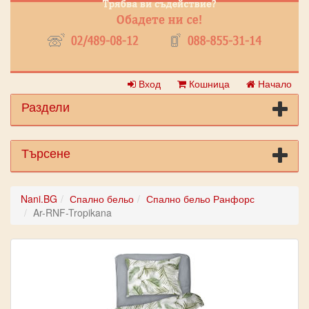
Вход
Кошница
Начало
Раздели
Търсене
Nani.BG
Спално бельо
Спално бельо Ранфорс
Ar-RNF-Tropikana