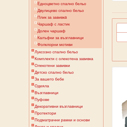
Eдноцветно спално бельо
Двулицево спално бельо
Плик за завивкa
Чаршаф с ластик
Долен чаршаф
Калъфки за възглавници
Фолклорни мотиви
Луксозно спално бельо
Комплекти с олекотена завивка
Олекотени завивки
Детско спално бельо
За вашето бебе
Одеяла
Възглавници
Пуфове
Декоративни възглавници
Протектори
Подматрачни рамки и основи
Легла и спални