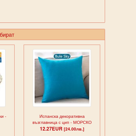
збират
и -
Испанска декоративна
възглавница с цип - МОРСКО
12.27EUR
СИНЬО
[24.00лв.]