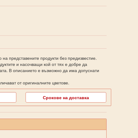
о на представените продукти без предизвестие.
уктите и насочващи кой от тях е добре да
ката. В описанието е възможно да има допуснати
личават от оригиналните цветове.
Срокове на доставка