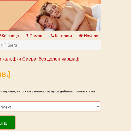
Кошница
Помощ
Контакти
Начало
RNF-Siera
 и калъфки Сиера, без долен чаршаф
в.]
получава, като към стойността му се добавя стойността на