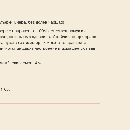
калъфки Сиера, без долен чаршаф
орс е направен от 100% естествен памук и е
аващ се с голяма здравина. Устойчивост при пране.
а чувство за комфорт и мекотата. Красивите
ти могат да дарят настроение и домашен уют във
/см2, свиваемост 4%
 1 бр.
.