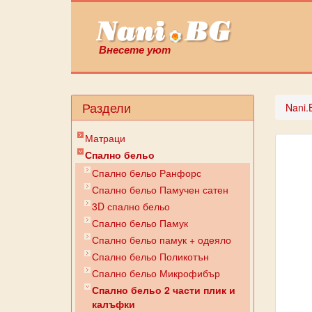
Внесете уют
Раздели
Nani.
Матраци
Спално бельо
Спално бельо Ранфорс
Спално бельо Памучен сатен
3D спално бельо
Спално бельо Памук
Спално бельо памук + одеяло
Спално бельо Поликотън
Спално бельо Микрофибър
Спално бельо 2 части плик и
калъфки