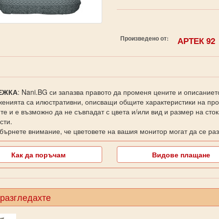
Произведено от:
АРТЕК 92
ЕЖКА
: Nani.BG си запазва правото да променя цените и описаниет
енията са илюстративни, описващи общите характеристики на прод
те и е възможно да не съвпадат с цвета и/или вид и размер на сто
сти.
бърнете внимание, че цветовете на вашия монитор могат да се раз
Как да поръчам
Видове плащане
 разгледахте