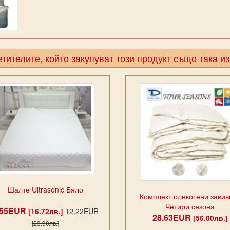
тителите, който закупуват този продукт също така и
Шалте Ultrasonic Бяло
Комплект олекотени завивк
Четири сезона
.55EUR
12.22EUR
[16.72лв.]
28.63EUR
[56.00лв.]
[23.90лв.]