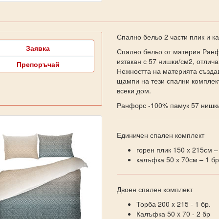
Спално бельо 2 части плик и 
Заявка
Спално бельо от материя Ранф
изтакан с 57 нишки/см2, отлич
Препоръчай
Нежността на материята създав
щампи на тези спални комплек
всеки дом.
Ранфорс -100% памук 57 нишки
Единичен спален комплект
горен плик 150 х 215см –
калъфка 50 х 70см – 1 бр
Двоен спален комплект
Торба 200 x 215 - 1 бр.
Калъфка 50 x 70 - 2 бр