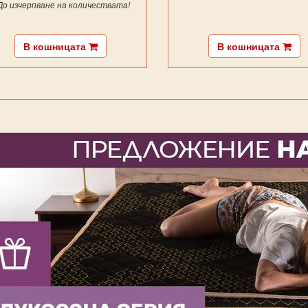
 До изчерпване на количествата!
В кошницата
В кошницата