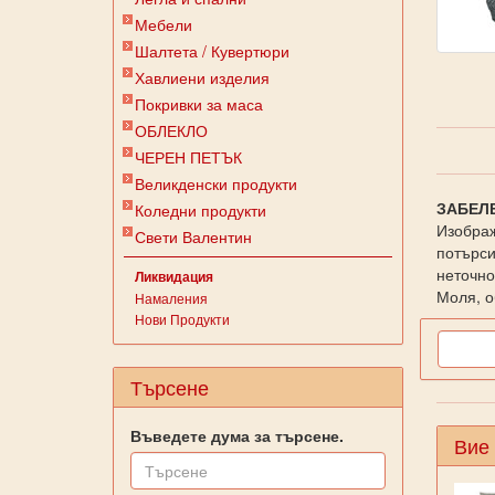
Мебели
Шалтета / Кувертюри
Хавлиени изделия
Покривки за маса
ОБЛЕКЛО
ЧЕРЕН ПЕТЪК
Великденски продукти
ЗАБЕЛ
Коледни продукти
Изображ
Свети Валентин
потърси
неточно
Ликвидация
Моля, о
Намаления
Нови Продукти
Търсене
Въведете дума за търсене.
Вие