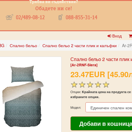
Вход
BG
Спално бельо
Спално бельо 2 части плик и калъфки
Ar-2
Спално бельо 2 части плик
[Ar-2RNF-Siera]
23.47EUR [45.90л
Опции:
Kрайната цена на продукта се 
избраните опции.
Модел: