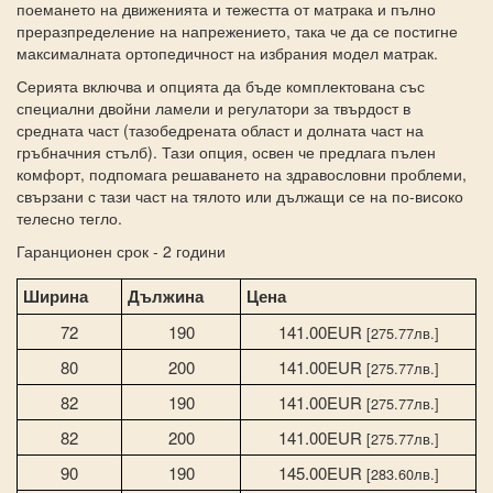
поемането на движенията и тежестта от матрака и пълно
преразпределение на напрежението, така че да се постигне
максималната ортопедичност на избрания модел матрак.
Серията включва и опцията да бъде комплектована със
специални двойни ламели и регулатори за твърдост в
средната част (тазобедрената област и долната част на
гръбначния стълб). Тази опция, освен че предлага пълен
комфорт, подпомага решаването на здравословни проблеми,
свързани с тази част на тялото или дължащи се на по-високо
телесно тегло.
Гаранционен срок - 2 години
Ширина
Дължина
Цена
72
190
141.00EUR
[275.77лв.]
80
200
141.00EUR
[275.77лв.]
82
190
141.00EUR
[275.77лв.]
82
200
141.00EUR
[275.77лв.]
90
190
145.00EUR
[283.60лв.]