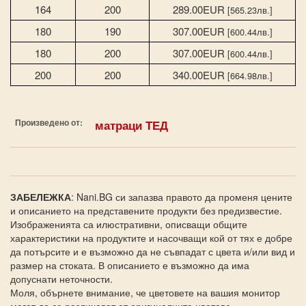
164
200
289.00EUR
[565.23лв.]
180
190
307.00EUR
[600.44лв.]
180
200
307.00EUR
[600.44лв.]
200
200
340.00EUR
[664.98лв.]
Произведено от:
матраци ТЕД
ЗАБЕЛЕЖКА
: Nani.BG си запазва правото да променя цените
и описанието на представените продукти без предизвестие.
Изображенията са илюстративни, описващи общите
характеристики на продуктите и насочващи кой от тях е добре
да потърсите и е възможно да не съвпадат с цвета и/или вид и
размер на стоката. В описанието е възможно да има
допуснати неточности.
Моля, обърнете внимание, че цветовете на вашия монитор