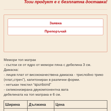
Този продукт е с безплатна доставка!
Заявка
Препоръчай
Мемори топ матрак
- състои се от ядро от мемори пяна с дебелина 3 см.
Дамаска:
- лицев плат от висококачествена дамаска - трислойно трико
(плат„стреч”), капитониран в различни форми.
- нетъкан текстил “spunbond”
- силиконизирана двукомпонентна вата
дебелината на топ матрака е 6 см.
Ширина
Дължина
Цена