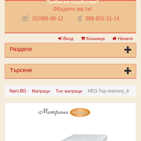
Вход
Кошница
Начало
Раздели
Търсене
Nani.BG
Матраци
Топ матраци
HEG-Top-memory_6