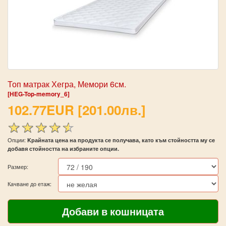
Топ матрак Хегра, Мемори 6см.
[HEG-Top-memory_6]
102.77EUR [201.00лв.]
Опции:
Kрайната цена на продукта се получава, като към стойността му се
добавя стойността на избраните опции.
Размер:
Качване до етаж: