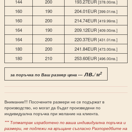
144
200
193.27EUR
[378.00лв.]
160
190
204.01EUR
[399.01лв.]
160
200
214.74EUR
[419.99лв.]
164
190
209.12EUR
[409.00лв.]
164
200
220.37EUR
[431.01лв.]
180
200
241.84EUR
[473.00лв.]
180
210
253.60EUR
[496.00лв.]
лв.
2
/ м
за поръчка по Ваш размер цена ---
Внимание!!! Посочените размери не се подържат в
производство, но могат да бъдат произведени по
индивидуална поръчка при желание на клиента.
*** Топматрак изработено по ваша индивидуална поръчка и
размери, не подлежи на връщане съгласно Разпоредбите на