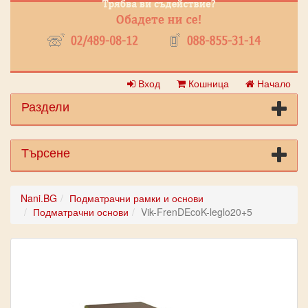
Вход
Кошница
Начало
Раздели
Търсене
Nani.BG
Подматрачни рамки и основи
Подматрачни основи
Vik-FrenDEcoK-leglo20+5