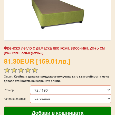
Френско легло с дамаска еко кожа височина 20+5 см
[Vik-FrenDEcoK-leglo20+5]
81.30EUR [159.01лв.]
Опции:
Kрайната цена на продукта се получава, като към стойността му се
добавя стойността на избраните опции.
Размер:
Качване до етаж: