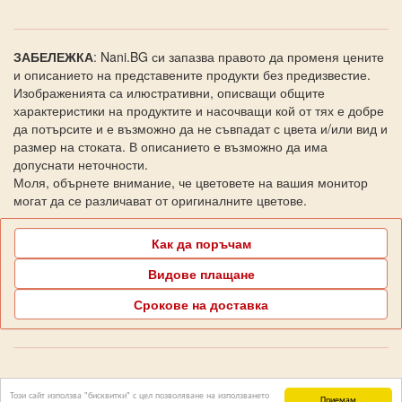
ЗАБЕЛЕЖКА
: Nani.BG си запазва правото да променя цените
и описанието на представените продукти без предизвестие.
Изображенията са илюстративни, описващи общите
характеристики на продуктите и насочващи кой от тях е добре
да потърсите и е възможно да не съвпадат с цвета и/или вид и
размер на стоката. В описанието е възможно да има
допуснати неточности.
Моля, обърнете внимание, че цветовете на вашия монитор
могат да се различават от оригиналните цветове.
Как да поръчам
Видове плащане
Срокове на доставка
Поддръжка Nani.BG
Този сайт използва "бисквитки" с цел позволяване на използването
Приемам