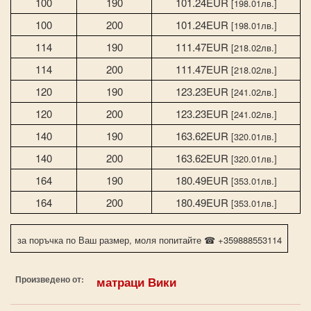
100
190
101.24EUR
[198.01лв.]
100
200
101.24EUR
[198.01лв.]
114
190
111.47EUR
[218.02лв.]
114
200
111.47EUR
[218.02лв.]
120
190
123.23EUR
[241.02лв.]
120
200
123.23EUR
[241.02лв.]
140
190
163.62EUR
[320.01лв.]
140
200
163.62EUR
[320.01лв.]
164
190
180.49EUR
[353.01лв.]
164
200
180.49EUR
[353.01лв.]
за поръчка по Ваш размер, моля попитайте ☎ +359888553114
Произведено от:
матраци Вики