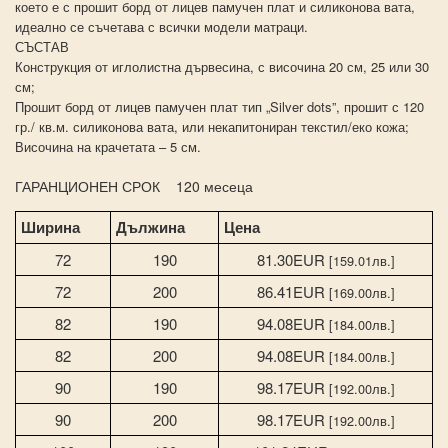
което е с прошит борд от лицев памучен плат и силиконова вата,
идеално се съчетава с всички модели матраци.
СЪСТАВ
Конструкция от иглолистна дървесина, с височина 20 см, 25 или 30
см;
Прошит борд от лицев памучен плат тип „Silver dots”, прошит с 120
гр./ кв.м. силиконова вата, или некапитониран текстил/еко кожа;
Височина на крачетата – 5 см.
ГАРАНЦИОНЕН СРОК 120 месеца
Ширина
Дължина
Цена
72
190
81.30EUR
[159.01лв.]
72
200
86.41EUR
[169.00лв.]
82
190
94.08EUR
[184.00лв.]
82
200
94.08EUR
[184.00лв.]
90
190
98.17EUR
[192.00лв.]
90
200
98.17EUR
[192.00лв.]