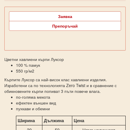
Заявка
Препоръчай
Цветни хавлиени кърпи Луксор
100 % памук
550 гр/м2
Кърпите Луксор са най-висок клас хавлиени изделия.
Изработени са по технологията Zero Twist и в сравнение с
обикновените кърпи попиват 3 пъти повече влага.
по-голяма мекота
ефектен външен вид
пухкави и обемни
Ширина
Дължина
Цена
30
50
Няма наличност