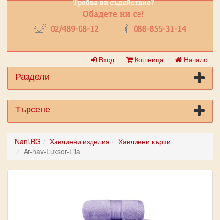
Вход
Кошница
Начало
Раздели
Търсене
Nani.BG
Хавлиени изделия
Хавлиени кърпи
Ar-hav-Luxsor-Lila