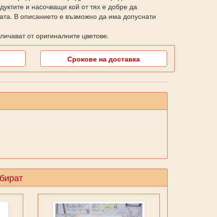
уктите и насочващи кой от тях е добре да
ката. В описанието е възможно да има допуснати
личават от оригиналните цветове.
Срокове на доставка
збират