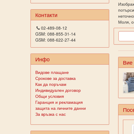
Изображ
потърси
Контакти
неточно
Моля, о
02-489-08-12
GSM: 088-855-31-14
GSM: 088-622-27-44
Инфо
Вие
Видове плащане
Срокове за доставка
Как да поръчам
Индивидуален договор
Общи условия
Гаранция и рекламация
защита на личните данни
Посе
За връзка с нас