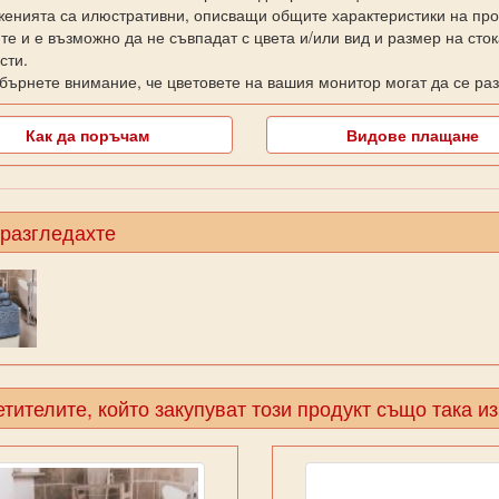
енията са илюстративни, описващи общите характеристики на прод
те и е възможно да не съвпадат с цвета и/или вид и размер на сто
сти.
бърнете внимание, че цветовете на вашия монитор могат да се раз
Как да поръчам
Видове плащане
 разгледахте
тителите, който закупуват този продукт също така и