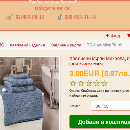
Вход
BG
Хавлиени изделия
Хавлиени кърпи
RD-Hav-MihaPetrol
Хавлиени кърпи Михаела, п
[RD-Hav-MihaPetrol]
3.00EUR [5.87лв.
Опции:
Kрайната цена на продукта се 
избраните опции.
Размер: