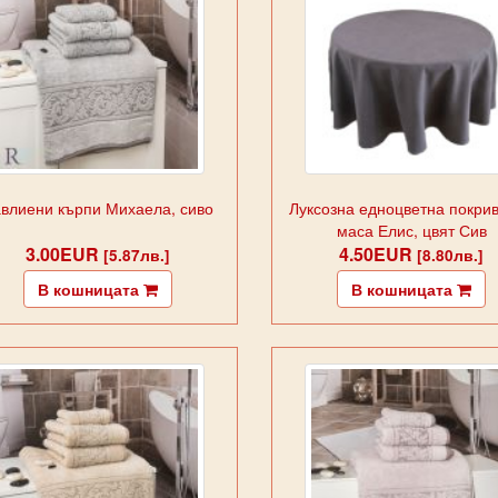
влиени кърпи Михаела, сиво
Луксозна едноцветна покрив
маса Елис, цвят Сив
3.00EUR
4.50EUR
[5.87лв.]
[8.80лв.]
В кошницата
В кошницата