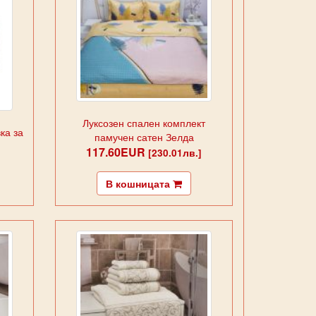
Луксозен спален комплект
ка за
памучен сатен Зелда
117.60EUR
[230.01лв.]
В кошницата