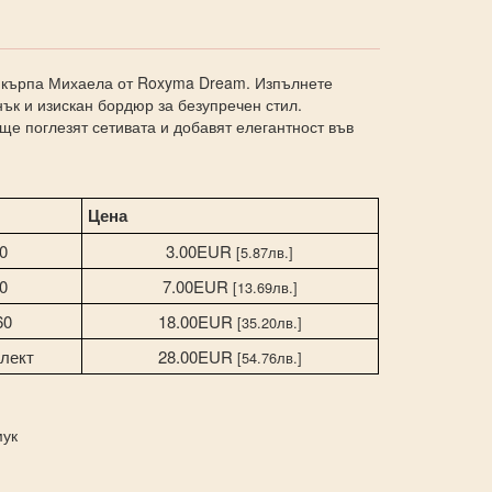
а кърпа Михаела от Roxyma Dream. Изпълнете
нък и изискан бордюр за безупречен стил.
ще поглезят сетивата и добавят елегантност във
Цена
0
3.00EUR
[5.87лв.]
0
7.00EUR
[13.69лв.]
60
18.00EUR
[35.20лв.]
лект
28.00EUR
[54.76лв.]
мук