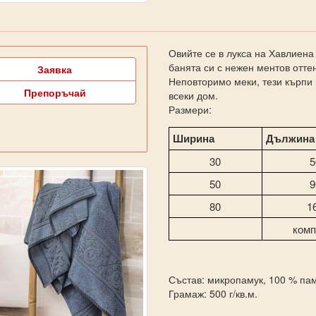
Овийте се в лукса на Хавлиен
банята си с нежен ментов отте
Заявка
Неповторимо меки, тези кърпи 
Препоръчай
всеки дом.
Размери:
Ширина
Дължина
30
5
50
9
80
1
комп
Състав: микропамук, 100 % па
Грамаж: 500 г/кв.м.