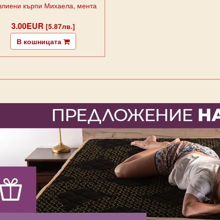
влиени кърпи Михаела, мента
3.00EUR
[5.87лв.]
В кошницата