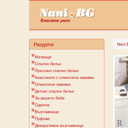
Внесете уют
Раздели
Nani.
Матраци
Спално бельо
Луксозно спално бельо
Комплекти с олекотена завивка
Олекотени завивки
Детско спално бельо
За вашето бебе
Одеяла
Възглавници
Пуфове
Декоративни възглавници