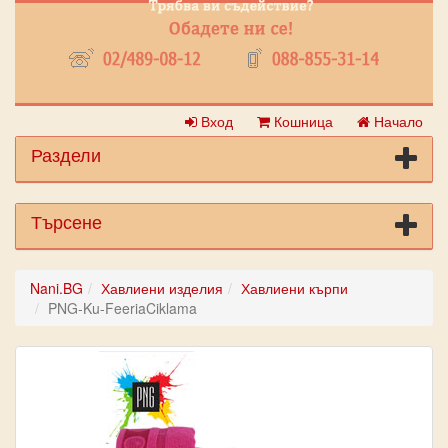
Вход
Кошница
Начало
Раздели
Търсене
Nani.BG
Хавлиени изделия
Хавлиени кърпи
PNG-Ku-FeeriaCiklama