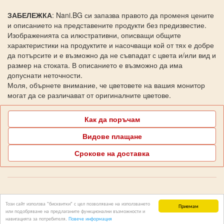
ЗАБЕЛЕЖКА
: Nani.BG си запазва правото да променя цените
и описанието на представените продукти без предизвестие.
Изображенията са илюстративни, описващи общите
характеристики на продуктите и насочващи кой от тях е добре
да потърсите и е възможно да не съвпадат с цвета и/или вид и
размер на стоката. В описанието е възможно да има
допуснати неточности.
Моля, обърнете внимание, че цветовете на вашия монитор
могат да се различават от оригиналните цветове.
Как да поръчам
Видове плащане
Срокове на доставка
Поддръжка Nani.BG
Този сайт използва "бисквитки" с цел позволяване на използването
Приемам
или подобряване на предлаганите функционални възможности и
Copyright © 2006-2026 НАНИ.БГ Всички права запазени
навигацията за потребителя.
Повече информация