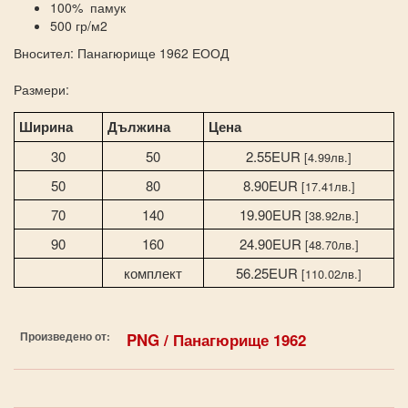
100% памук
500 гр/м2
Вносител: Панагюрище 1962 ЕООД
Размери:
Ширина
Дължина
Цена
30
50
2.55EUR
[4.99лв.]
50
80
8.90EUR
[17.41лв.]
70
140
19.90EUR
[38.92лв.]
90
160
24.90EUR
[48.70лв.]
комплект
56.25EUR
[110.02лв.]
Произведено от:
PNG / Панагюрище 1962