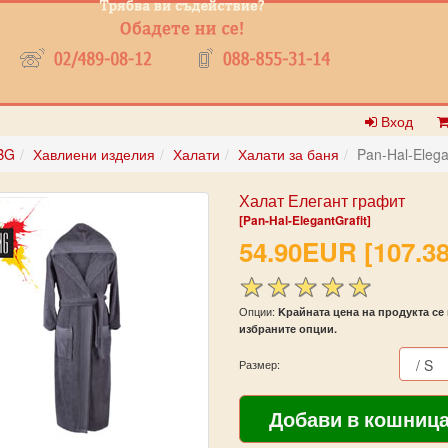
Вход
BG
Хавлиени изделия
Халати
Халати за баня
Pan-Hal-Elega
Халат Елегант графит
[Pan-Hal-ElegantGrafit]
54.90EUR [107.38
Опции:
Kрайната цена на продукта се 
избраните опции.
Размер: