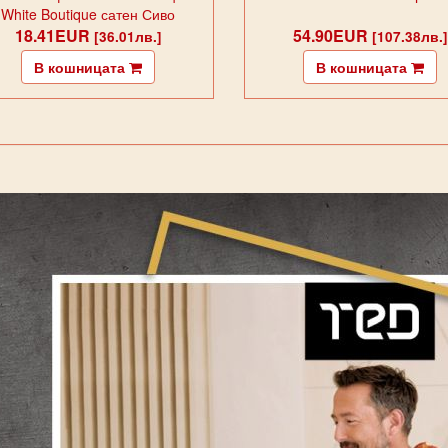
White Boutique сатен Сиво
18.41EUR
54.90EUR
[36.01лв.]
[107.38лв.]
В кошницата
В кошницата