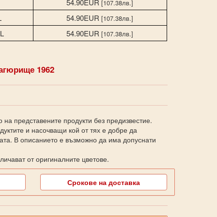
54.90EUR
[107.38лв.]
L
54.90EUR
[107.38лв.]
L
54.90EUR
[107.38лв.]
агюрище 1962
о на представените продукти без предизвестие.
уктите и насочващи кой от тях е добре да
ката. В описанието е възможно да има допуснати
личават от оригиналните цветове.
Срокове на доставка