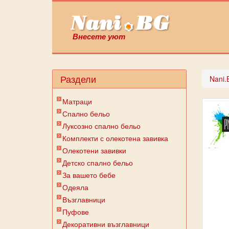
Внесете уют
Раздели
Nani.
Матраци
Спално бельо
Луксозно спално бельо
Комплекти с олекотена завивка
Олекотени завивки
Детско спално бельо
За вашето бебе
Одеяла
Възглавници
Пуфове
Декоративни възглавници