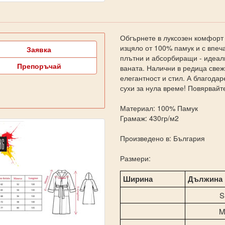
Обгърнете в луксозен комфорт 
изцяло от 100% памук и с впеча
Заявка
плътни и абсорбиращи - идеал
Препоръчай
ваната. Налични в редица свеж
елегантност и стил. А благода
сухи за нула време! Повярвайте
Материал: 100% Памук
Грамаж: 430гр/м2
Произведено в: България
Размери:
Ширина
Дължина
S