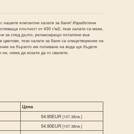
с нашите елегантни халати за баня! Изработени
тляваща плътност от 430 г/м2, тези халати са меки,
ни за след дълго, релаксиращо потапяне във
и цветове, тези халати за баня са олицетворение на
рение на бързото им попиване на вода ще бъдете
 ни, няма да искате да го свалите.
Цена
54.90EUR
[107.38лв.]
M
54.90EUR
[107.38лв.]