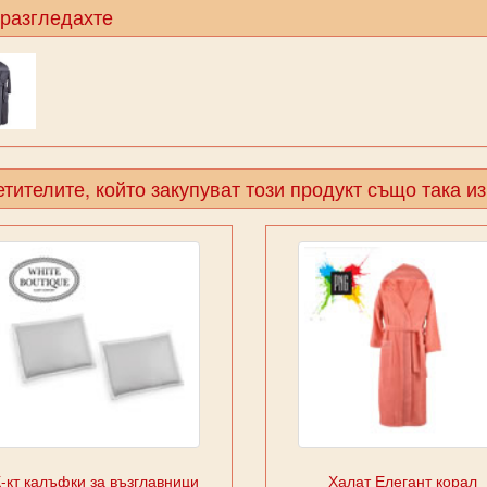
 разгледахте
тителите, който закупуват този продукт също така и
К-кт калъфки за възглавници
Халат Елегант корал