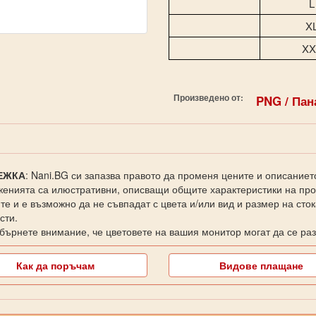
L
X
XX
Произведено от:
PNG / Пан
ЕЖКА
: Nani.BG си запазва правото да променя цените и описаниет
енията са илюстративни, описващи общите характеристики на прод
те и е възможно да не съвпадат с цвета и/или вид и размер на сто
сти.
бърнете внимание, че цветовете на вашия монитор могат да се раз
Как да поръчам
Видове плащане