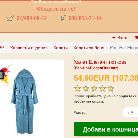
Вход
BG
Хавлиени изделия
Халати
Халати за баня
Pan-Hal-Eleg
Халат Елегант тюткоаз
[Pan-Hal-ElegantTurkoaz]
54.90EUR [107.38
Опции:
Kрайната цена на продукта се 
избраните опции.
Размер: