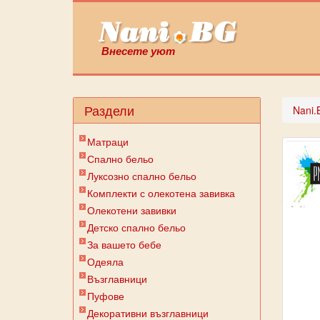
Внесете уют
Раздели
Nani.
Матраци
Спално бельо
Луксозно спално бельо
Комплекти с олекотена завивка
Олекотени завивки
Детско спално бельо
За вашето бебе
Одеяла
Възглавници
Пуфове
Декоративни възглавници