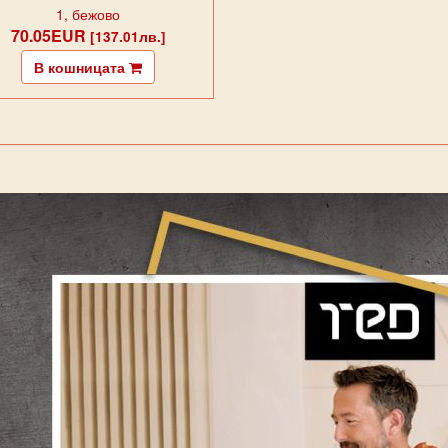
1, бежово
70.05EUR
[137.01лв.]
В кошницата