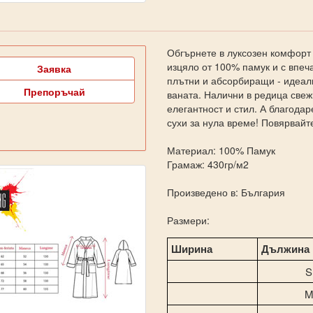
Обгърнете в луксозен комфорт 
изцяло от 100% памук и с впеча
Заявка
плътни и абсорбиращи - идеал
Препоръчай
ваната. Налични в редица свеж
елегантност и стил. А благода
сухи за нула време! Повярвайте
Материал: 100% Памук
Грамаж: 430гр/м2
Произведено в: България
Размери:
Ширина
Дължина
S