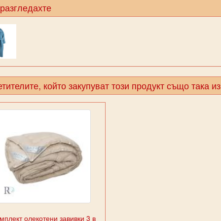
 разгледахте
тителите, който закупуват този продукт също така и
мплект олекотени завивки 3 в