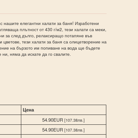
с нашите елегантни халати за баня! Изработени
тляваща плътност от 430 г/м2, тези халати са меки,
ни за след дълго, релаксиращо потапяне във
и цветове, тези халати за баня са олицетворение на
рение на бързото им попиване на вода ще бъдете
 ни, няма да искате да го свалите.
Цена
54.90EUR
[107.38лв.]
M
54.90EUR
[107.38лв.]