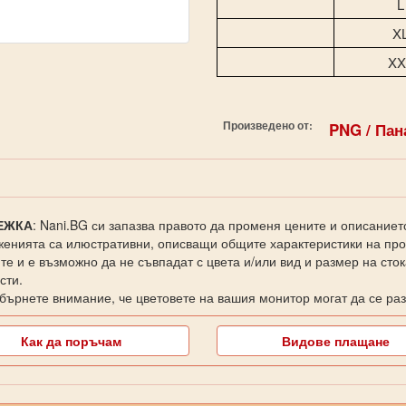
L
X
XX
Произведено от:
PNG / Пан
ЕЖКА
: Nani.BG си запазва правото да променя цените и описаниет
енията са илюстративни, описващи общите характеристики на прод
те и е възможно да не съвпадат с цвета и/или вид и размер на сто
сти.
бърнете внимание, че цветовете на вашия монитор могат да се раз
Как да поръчам
Видове плащане