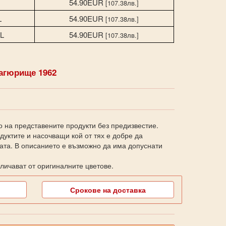
54.90EUR
[107.38лв.]
L
54.90EUR
[107.38лв.]
L
54.90EUR
[107.38лв.]
агюрище 1962
о на представените продукти без предизвестие.
уктите и насочващи кой от тях е добре да
ката. В описанието е възможно да има допуснати
личават от оригиналните цветове.
Срокове на доставка