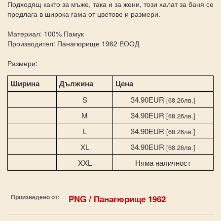
Подходящ както за мъже, така и за жени, този халат за баня се
предлага в широка гама от цветове и размери.
Материал: 100% Памук
Производител: Панагюрище 1962 ЕООД
Размери:
Ширина
Дължина
Цена
S
34.90EUR
[68.26лв.]
M
34.90EUR
[68.26лв.]
L
34.90EUR
[68.26лв.]
XL
34.90EUR
[68.26лв.]
XXL
Няма наличност
Произведено от:
PNG / Панагюрище 1962