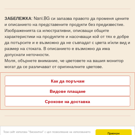
ЗАБЕЛЕЖКА
: Nani.BG си запазва правото да променя цените
и описанието на представените продукти без предизвестие.
Изображенията са илюстративни, описващи общите
характеристики на продуктите и насочващи кой от тях е добре
да потърсите и е възможно да не съвпадат с цвета и/или вид и
размер на стоката. В описанието е възможно да има
допуснати неточности.
Моля, обърнете внимание, че цветовете на вашия монитор
могат да се различават от оригиналните цветове.
Как да поръчам
Видове плащане
Срокове на доставка
Поддръжка Nani.BG
Този сайт използва "бисквитки" с цел позволяване на използването
Приемам