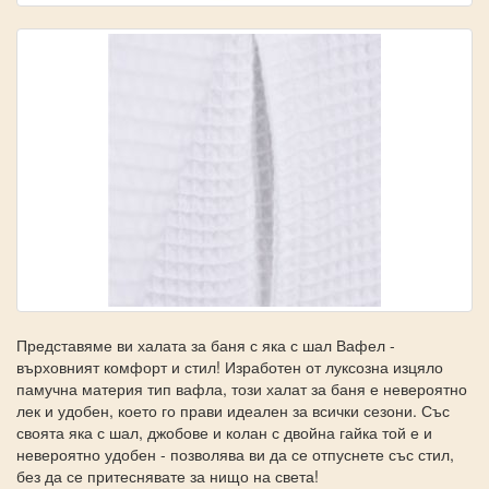
Представяме ви халата за баня с яка с шал Вафел -
върховният комфорт и стил! Изработен от луксозна изцяло
памучна материя тип вафла, този халат за баня е невероятно
лек и удобен, което го прави идеален за всички сезони. Със
своята яка с шал, джобове и колан с двойна гайка той е и
невероятно удобен - позволява ви да се отпуснете със стил,
без да се притеснявате за нищо на света!