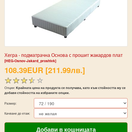
Хегра - подматрачна Основа с прошит жакардов плат
[HEG-Osnov-Jakard_proshivk]
108.39EUR [211.99лв.]
Опции:
Kрайната цена на продукта се получава, като към стойността му се
добавя стойността на избраните опции.
Размер:
Качване до етаж: