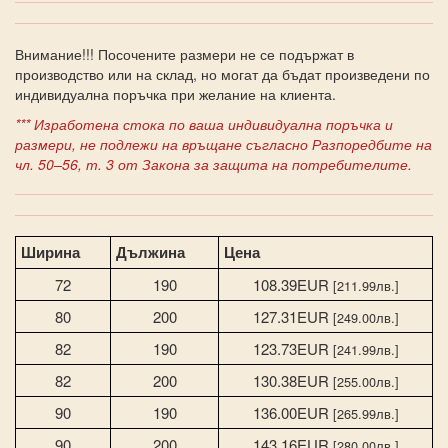
Внимание!!! Посочените размери не се подържат в
производство или на склад, но могат да бъдат произведени по
индивидуална поръчка при желание на клиента.
*** Изработена стока по ваша индивидуална поръчка и
размери, не подлежи на връщане съгласно Разпоредбите на
чл. 50–56, т. 3 от Закона за защита на потребителите.
Ширина
Дължина
Цена
72
190
108.39EUR
[211.99лв.]
80
200
127.31EUR
[249.00лв.]
82
190
123.73EUR
[241.99лв.]
82
200
130.38EUR
[255.00лв.]
90
190
136.00EUR
[265.99лв.]
90
200
143.16EUR
[280.00лв.]