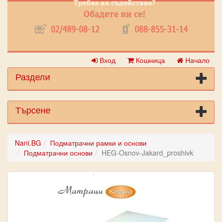
Вход
Кошница
Начало
Раздели
Търсене
Nani.BG
Подматрачни рамки и основи
Подматрачни основи
HEG-Osnov-Jakard_proshivk