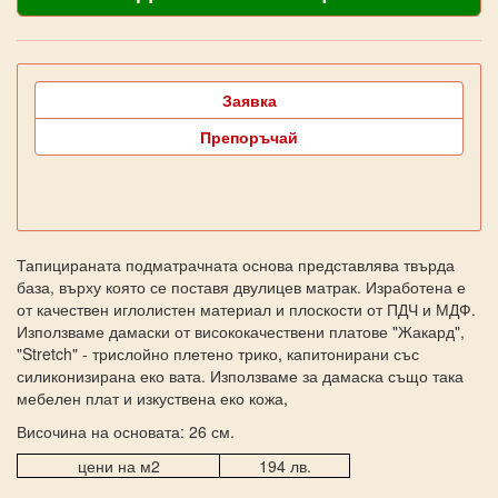
Заявка
Препоръчай
Тапицираната подматрачната основа представлява твърда
база, върху която се поставя двулицев матрак. Изработена е
от качествен иглолистен материал и плоскости от ПДЧ и МДФ.
Използваме дамаски от висококачествени платове "Жакард",
"Stretch" - трислойно плетено трико, капитонирани със
силиконизирана еко вата. Използваме за дамаска също така
мебелен плат и изкуствена еко кожа,
Височина на основата: 26 см.
цени на м2
194 лв.