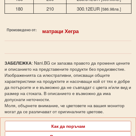
180
210
300.12EUR
[586.98лв.]
Произведено от:
матраци Хегра
ЗАБЕЛЕЖКА
: Nani.BG си запазва правото да променя цените
и описанието на представените продукти без предизвестие.
Изображенията са илюстративни, описващи общите
характеристики на продуктите и насочващи кой от тях е добре
да потърсите и е възможно да не съвпадат с цвета и/или вид и
размер на стоката. В описанието е възможно да има
допуснати неточности.
Моля, обърнете внимание, че цветовете на вашия монитор
могат да се различават от оригиналните цветове.
Как да поръчам