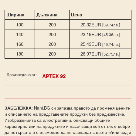
Ширина
Дължина
Цена
100
200
20.32EUR
[39.74лв.]
140
200
23.19EUR
[45.36лв.]
160
200
25.43EUR
[49.74лв.]
180
200
26.97EUR
[52.75лв.]
Произведено от:
АРТЕК 92
ЗАБЕЛЕЖКА
: Nani.BG си запазва правото да променя цените
и описанието на представените продукти без предизвестие.
Изображенията са илюстративни, описващи общите
характеристики на продуктите и насочващи кой от тях е добре
да потърсите и е възможно да не съвпадат с цвета и/или вид и