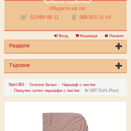
Вход
Кошница
Начало
Раздели
Търсене
Nani.BG
Спално бельо
Чаршаф с ластик
Памучен сатен чаршафи с ластик
Ar-SAT-DchL-Rouz