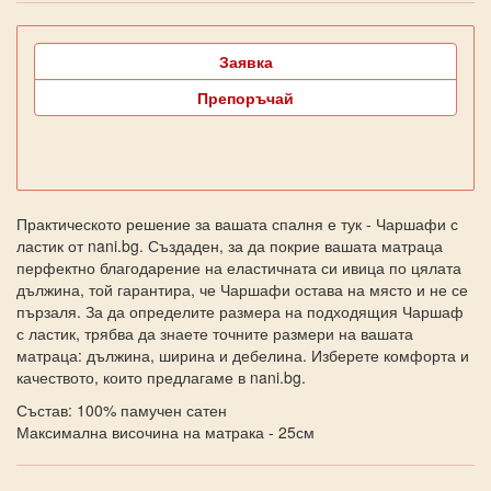
Заявка
Препоръчай
Практическото решение за вашата спалня е тук - Чаршафи с
ластик от nani.bg. Създаден, за да покрие вашата матраца
перфектно благодарение на еластичната си ивица по цялата
дължина, той гарантира, че Чаршафи остава на място и не се
пързаля. За да определите размера на подходящия Чаршаф
с ластик, трябва да знаете точните размери на вашата
матраца: дължина, ширина и дебелина. Изберете комфорта и
качеството, които предлагаме в nani.bg.
Състав: 100% памучен сатен
Максимална височина на матрака - 25см