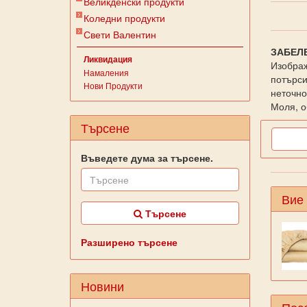
Великденски продукти
Коледни продукти
Свети Валентин
ЗАБЕЛ
Ликвидация
Изображ
Намаления
потърси
Нови Продукти
неточно
Моля, о
Търсене
Въведете дума за търсене.
Вие
Търсене
Разширено търсене
Новини
Посе