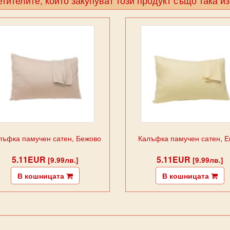
лъфка памучен сатен, Бежово
Калъфка памучен сатен, 
5.11EUR
5.11EUR
[9.99лв.]
[9.99лв.]
В кошницата
В кошницата