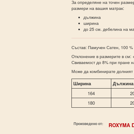
За определяне на точен размер
размери на вашия матрак:
дължина
ширина
до 25 см. дебелина на ма
Състав: Памучен Сатен, 100 %
Отклонение в размерите в см: 
Свиваемост до 8% при пране 
Може да комбинирате долният 
Ширина
Дължина
164
2
180
2
Произведено от:
ROXYMA 