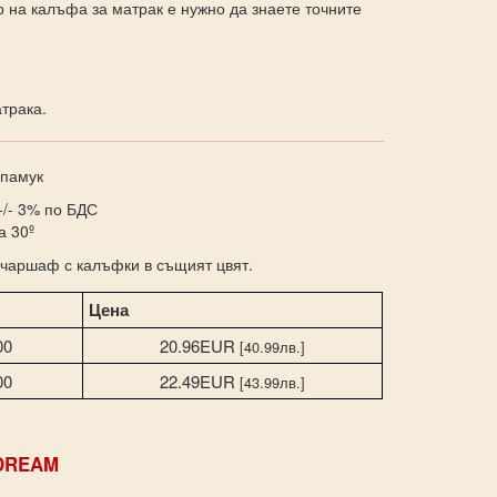
 на калъфа за матрак е нужно да знаете точните
трака.
 памук
+/- 3% по БДС
на 30º
чаршаф с калъфки в същият цвят.
Цена
00
20.96EUR
[40.99лв.]
00
22.49EUR
[43.99лв.]
DREAM