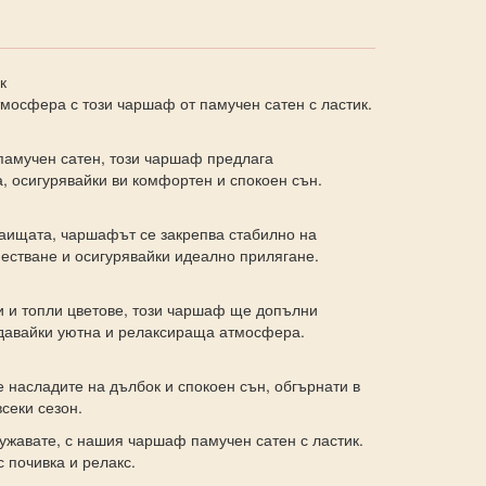
к
тмосфера с този чаршаф от памучен сатен с ластик.
памучен сатен, този чаршаф предлага
, осигурявайки ви комфортен и спокоен сън.
раищата, чаршафът се закрепва стабилно на
естване и осигурявайки идеално прилягане.
и и топли цветове, този чаршаф ще допълни
давайки уютна и релаксираща атмосфера.
е насладите на дълбок и спокоен сън, обгърнати в
секи сезон.
ужавате, с нашия чаршаф памучен сатен с ластик.
 почивка и релакс.