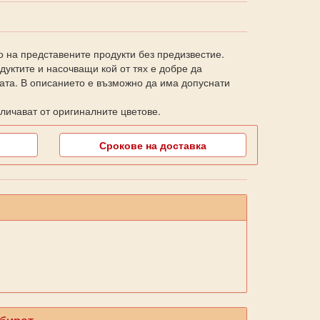
о на представените продукти без предизвестие.
уктите и насочващи кой от тях е добре да
ката. В описанието е възможно да има допуснати
личават от оригиналните цветове.
Срокове на доставка
збират