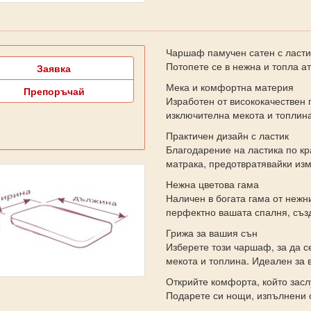
Чаршаф памучен сатен с ласти
Потопете се в нежна и топла а
Заявка
Мека и комфортна материя
Препоръчай
Изработен от висококачествен 
изключителна мекота и топлина
Практичен дизайн с ластик
Благодарение на ластика по к
матрака, предотвратявайки изм
Нежна цветова гама
Наличен в богата гама от нежн
перфектно вашата спалня, съз
Грижа за вашия сън
Изберете този чаршаф, за да с
мекота и топлина. Идеален за в
Открийте комфорта, който засл
Подарете си нощи, изпълнени с