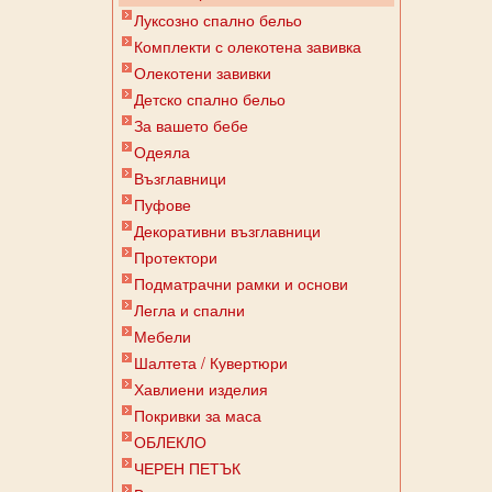
Луксозно спално бельо
Комплекти с олекотена завивка
Олекотени завивки
Детско спално бельо
За вашето бебе
Одеяла
Възглавници
Пуфове
Декоративни възглавници
Протектори
Подматрачни рамки и основи
Легла и спални
Мебели
Шалтета / Кувертюри
Хавлиени изделия
Покривки за маса
ОБЛЕКЛО
ЧЕРЕН ПЕТЪК