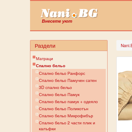
Внесете уют
Раздели
Nani.
Матраци
Спално бельо
Спално бельо Ранфорс
Спално бельо Памучен сатен
3D спално бельо
Спално бельо Памук
Спално бельо памук + одеяло
Спално бельо Поликотън
Спално бельо Микрофибър
Спално бельо 2 части плик и
калъфки