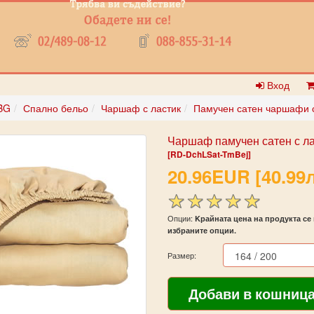
Вход
BG
Спално бельо
Чаршаф с ластик
Памучен сатен чаршафи с
Чаршаф памучен сатен с ла
[RD-DchLSat-TmBej]
20.96EUR [40.99л
Опции:
Kрайната цена на продукта се 
избраните опции.
Размер: