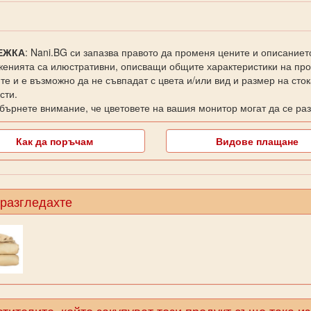
ЕЖКА
: Nani.BG си запазва правото да променя цените и описаниет
енията са илюстративни, описващи общите характеристики на прод
те и е възможно да не съвпадат с цвета и/или вид и размер на сто
сти.
бърнете внимание, че цветовете на вашия монитор могат да се раз
Как да поръчам
Видове плащане
 разгледахте
тителите, който закупуват този продукт също така и