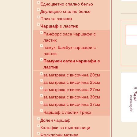
Eдноцветно спално бельо
Двулицево спално бельо
Плик за завивкa
Чаршаф с ластик
Ранфорс хасе чаршафи с
ластик
памук, бамбук чаршафи с
ластик
Памучен сатен чаршафи с
ластик
за матрака с височина 20см
за матрака с височина 25см
за матрака с височина 27см
за матрака с височина 30см
за матрака с височина 37см
Чаршаф с ластик Трико
Долен чаршаф
Калъфки за възглавници
Фолклорни мотиви