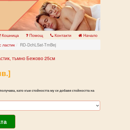
Кошница
Помощ
Контакти
Начало
 ластик
RD-DchLSat-TmBej
стик, тъмно Бежово 25см
в.]
получава, като към стойността му се добавя стойността на