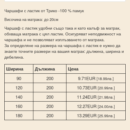
Чаршафи с ластик от Трико -100 % памук
Височина на матрака: до 20см
Чаршаф с ластик удобни също така и като калъф за матрак,
обхваща матрака с цял ластик. Осигуряват неподвижност на
чаршафа и не позволяват изплъзването от матрака.
За определяне на размера на чаршафа с ластик е нужно да
знаете точните размери на вашия матрак: дължина, ширина и
дебелина.
Ширина
Дължина
Цена
90
200
9.71EUR
[18.99лв.]
120
200
10.73EUR
[20.99лв.]
140
200
11.24EUR
[21.98лв.]
160
200
12.27EUR
[24.00лв.]
180
200
13.29EUR
[25.99лв.]