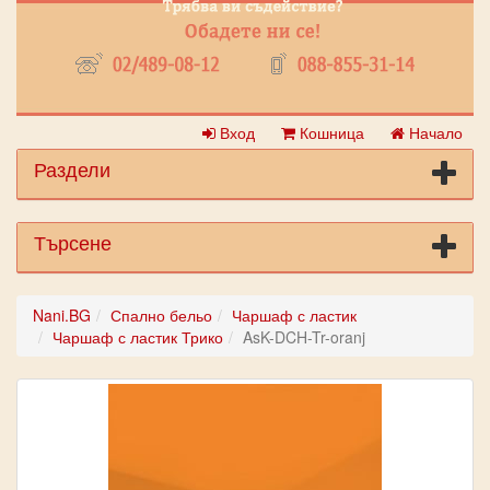
Вход
Кошница
Начало
Раздели
Търсене
Nani.BG
Спално бельо
Чаршаф с ластик
Чаршаф с ластик Трико
AsK-DCH-Tr-oranj