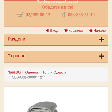
Вход
Кошница
Начало
Раздели
Търсене
Nani.BG
Одеяла
Топли Одеяла
SBS-Ode-300011211