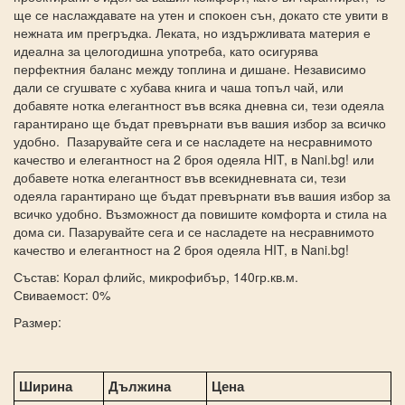
ще се наслаждавате на утен и спокоен сън, докато сте увити в
нежната им прегръдка. Леката, но издържливата материя е
идеална за целогодишна употреба, като осигурява
перфектния баланс между топлина и дишане. Независимо
дали се сгушвате с хубава книга и чаша топъл чай, или
добавяте нотка елегантност във всяка дневна си, тези одеяла
гарантирано ще бъдат превърнати във вашия избор за всичко
удобно. Пазарувайте сега и се насладете на несравнимото
качество и елегантност на 2 броя одеяла HIT, в Nani.bg! или
добавете нотка елегантност във всекидневната си, тези
одеяла гарантирано ще бъдат превърнати във вашия избор за
всичко удобно. Възможност да повишите комфорта и стила на
дома си. Пазарувайте сега и се насладете на несравнимото
качество и елегантност на 2 броя одеяла HIT, в Nani.bg!
Състав: Корал флийс, микрофибър, 140гр.кв.м.
Свиваемост: 0%
Размер:
Ширина
Дължина
Цена