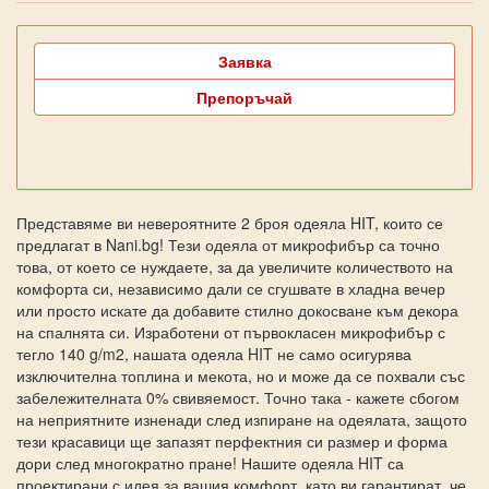
Заявка
Препоръчай
Представяме ви невероятните 2 броя одеяла HIT, които се
предлагат в Nani.bg! Тези одеяла от микрофибър са точно
това, от което се нуждаете, за да увеличите количеството на
комфорта си, независимо дали се сгушвате в хладна вечер
или просто искате да добавите стилно докосване към декора
на спалнята си. Изработени от първокласен микрофибър с
тегло 140 g/m2, нашата одеяла HIT не само осигурява
изключителна топлина и мекота, но и може да се похвали със
забележителната 0% свивяемост. Точно така - кажете сбогом
на неприятните изненади след изпиране на одеялата, защото
тези красавици ще запазят перфектния си размер и форма
дори след многократно пране! Нашите одеяла HIT са
проектирани с идея за вашия комфорт, като ви гарантират, че