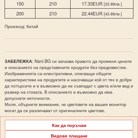
150
210
17.33EUR
[33.89лв.]
200
210
22.44EUR
[43.89лв.]
Произход: Китай
ЗАБЕЛЕЖКА
: Nani.BG си запазва правото да променя цените
и описанието на представените продукти без предизвестие.
Изображенията са илюстративни, описващи общите
характеристики на продуктите и насочващи кой от тях е добре
да потърсите и е възможно да не съвпадат с цвета и/или вид и
размер на стоката. В описанието е възможно да има
допуснати неточности.
Моля, обърнете внимание, че цветовете на вашия монитор
могат да се различават от оригиналните цветове.
Как да поръчам
Видове плащане