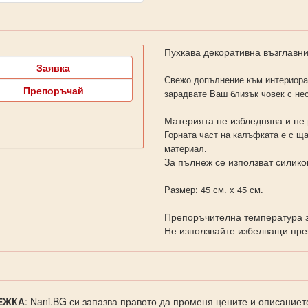
Пухкава декоративна възглавни
Заявка
Свежо допълнение към интериора 
Препоръчай
зарадвате Ваш близък човек с не
Материята не избледнява и не
Горната част на калъфката е с ща
материал.
За пълнеж се използват силик
Размер: 45 см. х 45 см.
Препоръчителна температура з
Не използвайте избелващи пре
ЕЖКА
: Nani.BG си запазва правото да променя цените и описаниет