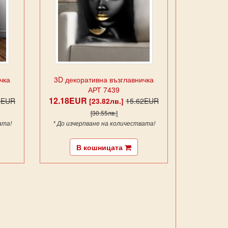
чка
3D декоративна възглавничка
АРТ 7439
12.18EUR
2EUR
15.62EUR
[23.82лв.]
[30.55лв.]
ата!
* До изчерпване на количествата!
В кошницата