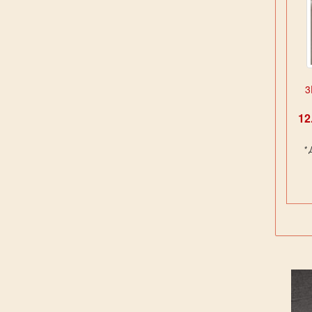
3
1
*