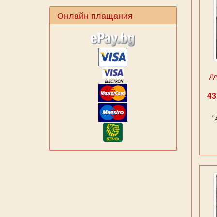
Онлайн плащания
Де
4
*