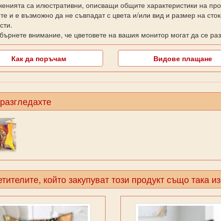
енията са илюстративни, описващи общите характеристики на прод
те и е възможно да не съвпадат с цвета и/или вид и размер на сто
сти.
бърнете внимание, че цветовете на вашия монитор могат да се раз
Как да поръчам
Видове плащане
 разгледахте
тителите, който закупуват този продукт също така и