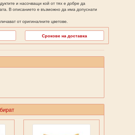
уктите и насочващи кой от тях е добре да
ката. В описанието е възможно да има допуснати
личават от оригиналните цветове.
Срокове на доставка
збират