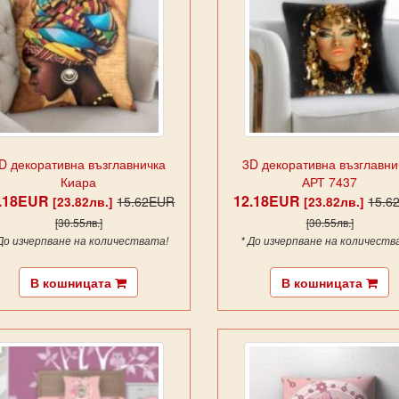
D декоративна възглавничка
3D декоративна възглавни
Киара
АРТ 7437
2.18EUR
12.18EUR
15.62EUR
15.6
[23.82лв.]
[23.82лв.]
[30.55лв.]
[30.55лв.]
 До изчерпване на количествата!
* До изчерпване на количеств
В кошницата
В кошницата