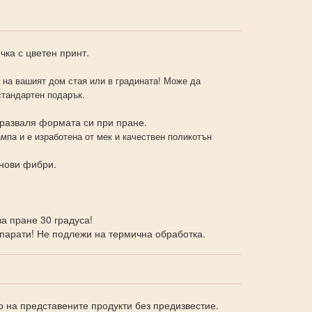
чка с цветен принт.
на вашият дом стая или в градината! Може да
стандартен подарък.
 разваля формата си при пране.
мпа и е изработена от мек и качествен поликотън
онови фибри.
а пране 30 градуса!
парати! Не подлежи на термична обработка.
о на представените продукти без предизвестие.