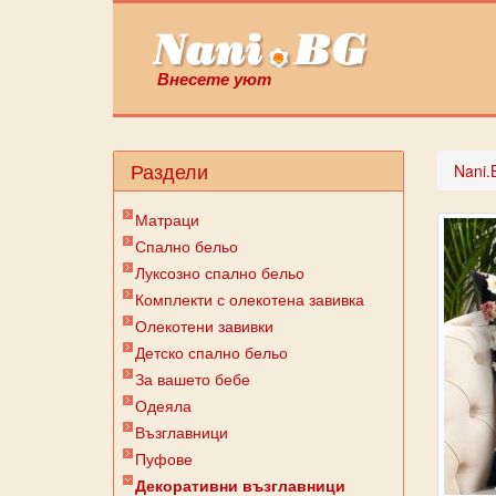
Внесете уют
Раздели
Nani.
Матраци
Спално бельо
Луксозно спално бельо
Комплекти с олекотена завивка
Олекотени завивки
Детско спално бельо
За вашето бебе
Одеяла
Възглавници
Пуфове
Декоративни възглавници