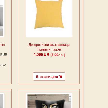
чка
Декоративни възглавници
Tринити - жълт
4.09EUR
2EUR
[8.00лв.]
ата!
В кошницата