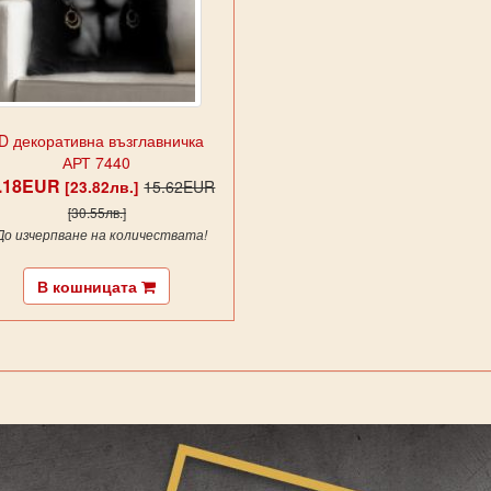
D декоративна възглавничка
АРТ 7440
2.18EUR
15.62EUR
[23.82лв.]
[30.55лв.]
 До изчерпване на количествата!
В кошницата