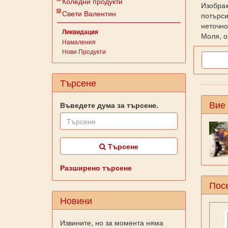
Коледни продукти
Изображ
Свети Валентин
потърси
неточно
Ликвидация
Моля, о
Намаления
Нови Продукти
Търсене
Вие
Въведете дума за търсене.
Търсене
Разширено търсене
Посе
Новини
Извините, но за момента няма