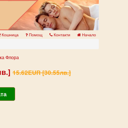
Кошница
Помощ
Контакти
Начало
ка Флора
в.]
15.62EUR [30.55лв.]