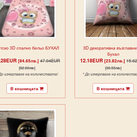
тско 3D спално бельо БУХАЛ
3D декоративна възглавни
Бухал
3.28EUR
12.18EUR
47.04EUR
15.6
[84.65лв.]
[23.82лв.]
[92.00лв.]
[30.55лв.]
 До изчерпване на количествата!
* До изчерпване на количеств
В кошницата
В кошницата