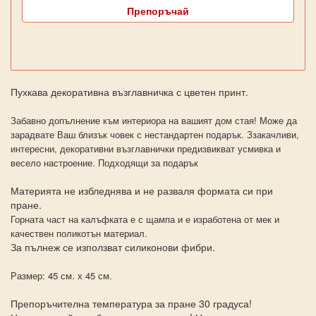
Препоръчай
Пухкава декоративна възглавничка с цветен принт.
Забавно допълнение към интериора на вашият дом стая! Може да
зарадвате Ваш близък човек с нестандартен подарък. Ззакачливи,
интересни, декоративни възглавнички предизвикват усмивка и
весело настроение. Подходящи за подарък
Материята не избледнява и не разваля формата си при
пране.
Горната част на калъфката е с щампа и е изработена от мек и
качествен поликотън материал.
За пълнеж се използват силиконови фибри.
Размер: 45 см. х 45 см.
Препоръчителна температура за пране 30 градуса!