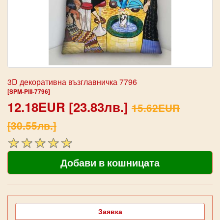
3D декоративна възглавничка 7796
[SPM-Pill-7796]
12.18EUR [23.83лв.]
15.62EUR
[30.55лв.]
Заявка