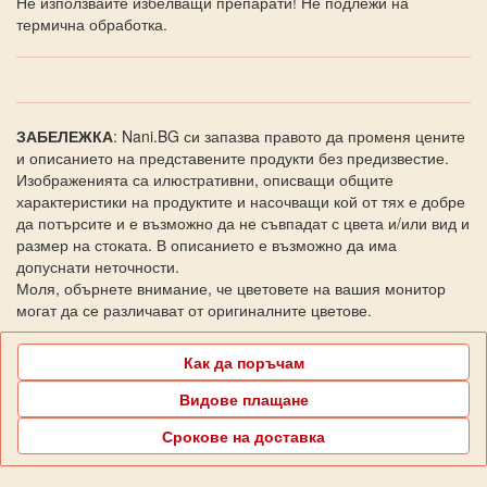
Не използвайте избелващи препарати! Не подлежи на
термична обработка.
ЗАБЕЛЕЖКА
: Nani.BG си запазва правото да променя цените
и описанието на представените продукти без предизвестие.
Изображенията са илюстративни, описващи общите
характеристики на продуктите и насочващи кой от тях е добре
да потърсите и е възможно да не съвпадат с цвета и/или вид и
размер на стоката. В описанието е възможно да има
допуснати неточности.
Моля, обърнете внимание, че цветовете на вашия монитор
могат да се различават от оригиналните цветове.
Как да поръчам
Видове плащане
Срокове на доставка