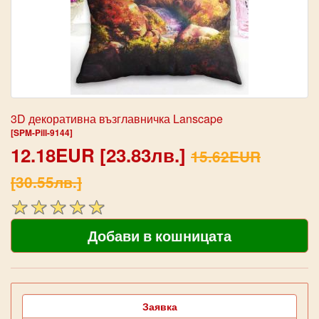
3D декоративна възглавничка Lanscape
[SPM-Pill-9144]
12.18EUR [23.83лв.]
15.62EUR
[30.55лв.]
Заявка