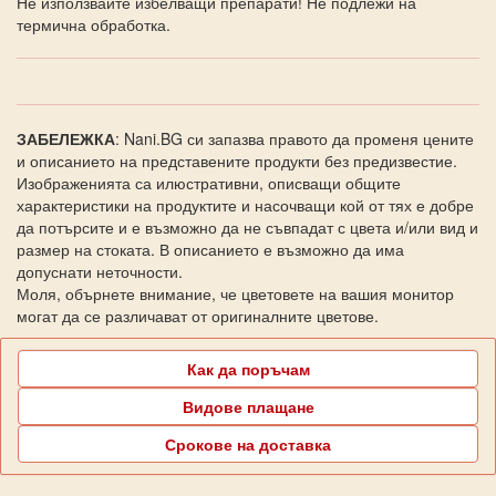
Не използвайте избелващи препарати! Не подлежи на
термична обработка.
ЗАБЕЛЕЖКА
: Nani.BG си запазва правото да променя цените
и описанието на представените продукти без предизвестие.
Изображенията са илюстративни, описващи общите
характеристики на продуктите и насочващи кой от тях е добре
да потърсите и е възможно да не съвпадат с цвета и/или вид и
размер на стоката. В описанието е възможно да има
допуснати неточности.
Моля, обърнете внимание, че цветовете на вашия монитор
могат да се различават от оригиналните цветове.
Как да поръчам
Видове плащане
Срокове на доставка