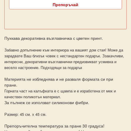
Препоръчай
Пухкава декоративна възглавничка с цветен принт.
Забавно допълнение към интериора на вашият дом стая! Може да
зарадвате Ваш близък човек с нестандартен подарък. Ззакачливи,
интересни, декоративни възглавнички предизвикват усмивка и
весело настроение. Подходящи за подарък
Материята не избледнява и не разваля формата си при
пране.
Горната част на калъфката е с щампа и е изработена от мек и
качествен поликотън материал.
За пълнеж се използват силиконови фибри.
Размер: 45 см. х 45 см.
Препоръчителна температура за пране 30 градуса!