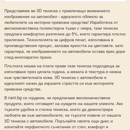
Представяме ви 3D тениска с привличащо вниманието
изображение на автомобил - идеалното облекло за
любителите на моторни превозни средства! Изработена от
висококачествена полиестерна тъкан с ликра, тази тениска
предлага комфортно разтягане до 5%, което гарантира плътно
прилягане. Технологията за цифров печат, използвана в
производствения процес, запазва яркостта на цветовете, като
гарантира, че изображението на автомобила остава ярко дори
след многократно пране.
Плътната нишка на плата прави тази тениска подходяща за
използване през цялата година, а меката ѝ текстура е нежна
към чувствителната кожа. 3D тениска с автомобили е
идеалният начин да изразите страстта си към моторните
превозни средства.
В nani.bg се гордеем, че предлагаме висококачествени
продукти, които отговарят на нуждите на нашите клиенти. Ако
търсите удобна и стилна тениска, която да демонстрира
любовта ви към автомобилите, не търсете повече от нашата
3D тениска с автомобили. Поръчайте своята още днес и
изпитайте перфектното съчетание от стил, комфорт и