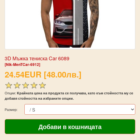
3D Мъжка тениска Car 6089
[Nik-MenTCar-6912]
24.54EUR [48.00лв.]
Опции:
Kрайната цена на продукта се получава, като към стойността му се
добавя стойността на избраните опции.
Размер: