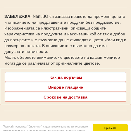
ЗАБЕЛЕЖКА
: Nani.BG си запазва правото да променя цените
и описанието на представените продукти без предизвестие.
Изображенията са илюстративни, описващи общите
характеристики на продуктите и насочващи кой от тях е добре
да потърсите и е възможно да не съвпадат с цвета и/или вид и
размер на стоката. В описанието е възможно да има
допуснати неточности.
Моля, обърнете внимание, че цветовете на вашия монитор
могат да се различават от оригиналните цветове.
Как да поръчам
Видове плащане
Срокове на доставка
Поддръжка Nani.BG
Този сайт използва "бисквитки" с цел позволяване на използването
Приемам
или подобряване на предлаганите функционални възможности и