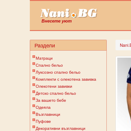
Внесете уют
Раздели
Nani.
Матраци
Спално бельо
Луксозно спално бельо
Комплекти с олекотена завивка
Олекотени завивки
Детско спално бельо
За вашето бебе
Одеяла
Възглавници
Пуфове
Декоративни възглавници