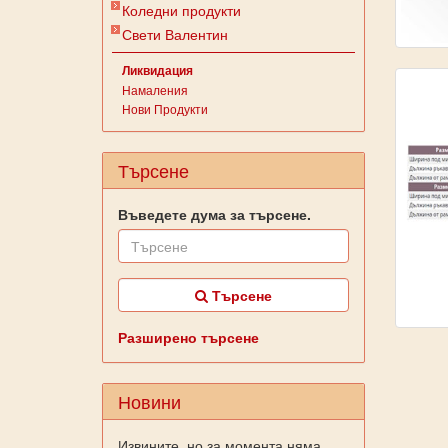
Коледни продукти
Свети Валентин
Ликвидация
Намаления
Нови Продукти
Търсене
Въведете дума за търсене.
Търсене
Разширено търсене
Новини
Извините, но за момента няма