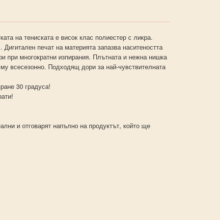
ката на тениската е висок клас полиестер с ликра.
. Дигитален печат на материята запазва наситеността
ори при многократни изпирания. Плътната и нежна нишка
 му всесезонно. Подходящ дори за най-чувствителната
ране 30 градуса!
рати!
ални и отговарят напълно на продуктът, който ще