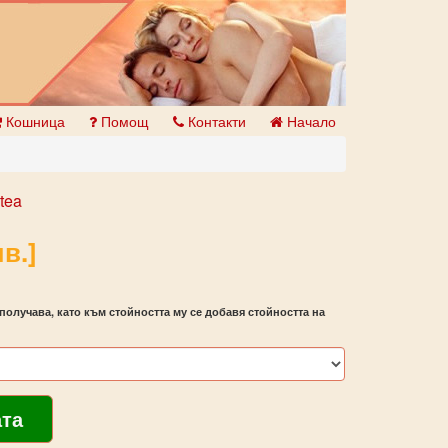
Кошница
Помощ
Контакти
Начало
tea
в.]
получава, като към стойността му се добавя стойността на