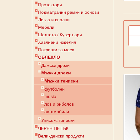
Протектори
Подматрачни рамки и основи
Легла и спални
Мебели
Шалтета / Кувертюри
Хавлиени изделия
Покривки за маса
ОБЛЕКЛО
Дамски дрехи
Мъжки дрехи
Мъжки тениски
футболни
music
лов и риболов
автомобили
Унисекс тениски
ЧЕРЕН ПЕТЪК
Великденски продукти