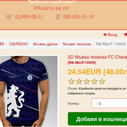
Вход
BG
ОБЛЕКЛО
Мъжки дрехи
Мъжки тениски
Nik-MenT-10009
3D Мъжка тениска FC Cheis
[Nik-MenT-10009]
24.54EUR [48.00л
Опции:
Kрайната цена на продукта се 
избраните опции.
Размер: