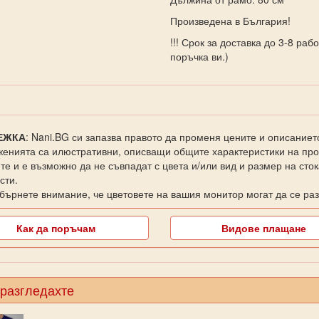
Произведена в България!
!!! Срок за доставка до 3-8 ра
поръчка ви.)
ЕЖКА
: Nani.BG си запазва правото да променя цените и описаниет
енията са илюстративни, описващи общите характеристики на прод
те и е възможно да не съвпадат с цвета и/или вид и размер на сто
сти.
бърнете внимание, че цветовете на вашия монитор могат да се раз
Как да поръчам
Видове плащане
 разгледахте