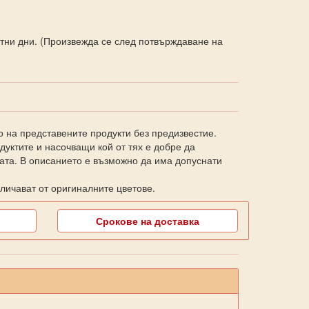
ботни дни. (Произвежда се след потвърждаване на
о на представените продукти без предизвестие.
уктите и насочващи кой от тях е добре да
ката. В описанието е възможно да има допуснати
личават от оригиналните цветове.
Срокове на доставка