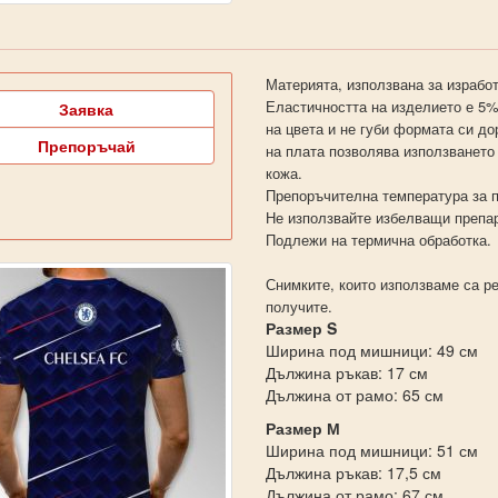
Материята, използвана за изработ
Еластичността на изделието е 5%
Заявка
на цвета и не губи формата си д
Препоръчай
на плата позволява използването
кожа.
Препоръчителна температура за п
Не използвайте избелващи препа
Подлежи на термична обработка.
Снимките, които използваме са ре
получите.
Размер S
Ширина под мишници: 49 см
Дължина ръкав: 17 см
Дължина от рамо: 65 см
Размер М
Ширина под мишници: 51 см
Дължина ръкав: 17,5 см
Дължина от рамо: 67 см