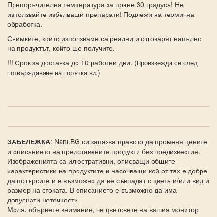
Препоръчителна температура за пране 30 градуса! Не
използвайте избелващи препарати! Подлежи на термична
обработка.
Снимките, които използваме са реални и отговарят напълно
на продуктът, който ще получите.
!!! Срок за доставка до 10 работни дни. (
Произвежда се след
)
потвърждаване на поръчка ви.
ЗАБЕЛЕЖКА
: Nani.BG си запазва правото да променя цените
и описанието на представените продукти без предизвестие.
Изображенията са илюстративни, описващи общите
характеристики на продуктите и насочващи кой от тях е добре
да потърсите и е възможно да не съвпадат с цвета и/или вид и
размер на стоката. В описанието е възможно да има
допуснати неточности.
Моля, обърнете внимание, че цветовете на вашия монитор