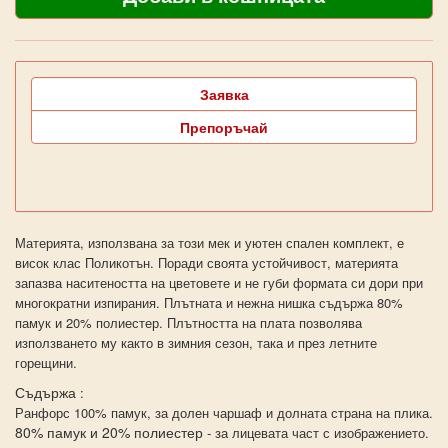
Заявка
Препоръчай
Материята, използвана за този мек и уютен спален комплект, е
висок клас Поликотън. Поради своята устойчивост, материята
запазва наситеността на цветовете и не губи формата си дори при
многократни изпирания. Плътната и нежна нишка съдържа 80%
памук и 20% полиестер. Плътността на плата позволява
използването му както в зимния сезон, така и през летните
горещини.
Съдържа
:
Ранфорс 100% памук, за долен чаршаф и долната страна на плика.
80% памук и 20% полиестер
- за лицевата част с изображението.