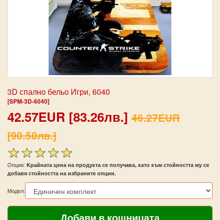
3D спално бельо Игри, 6040
[SPM-3D-6040]
42.57EUR [83.26лв.]
46.27EUR
[90.50лв.]
Опции:
Kрайната цена на продукта се получава, като към стойността му се
добавя стойността на избраните опции.
Модел: