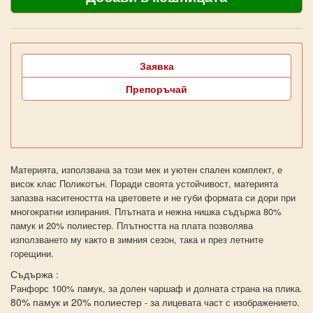
Заявка
Препоръчай
Материята, използвана за този мек и уютен спален комплект, е
висок клас Поликотън. Поради своята устойчивост, материята
запазва наситеността на цветовете и не губи формата си дори при
многократни изпирания. Плътната и нежна нишка съдържа 80%
памук и 20% полиестер. Плътността на плата позволява
използването му както в зимния сезон, така и през летните
горещини.
Съдържа
:
Ранфорс 100% памук, за долен чаршаф и долната страна на плика.
80% памук и 20% полиестер
- за лицевата част с изображението.