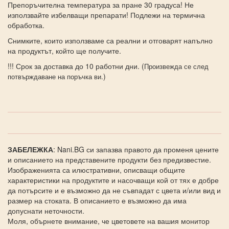
Препоръчителна температура за пране 30 градуса! Не
използвайте избелващи препарати! Подлежи на термична
обработка.
Снимките, които използваме са реални и отговарят напълно
на продуктът, който ще получите.
!!! Срок за доставка до 10 работни дни. (
Произвежда се след
)
потвърждаване на поръчка ви.
ЗАБЕЛЕЖКА
: Nani.BG си запазва правото да променя цените
и описанието на представените продукти без предизвестие.
Изображенията са илюстративни, описващи общите
характеристики на продуктите и насочващи кой от тях е добре
да потърсите и е възможно да не съвпадат с цвета и/или вид и
размер на стоката. В описанието е възможно да има
допуснати неточности.
Моля, обърнете внимание, че цветовете на вашия монитор