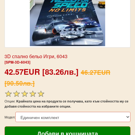
3D спално бельо Игри, 6043
[SPM-3D-6043]
42.57EUR [83.26лв.]
46.27EUR
[90.50лв.]
Опции:
Kрайната цена на продукта се получава, като към стойността му се
добавя стойността на избраните опции.
Модел: