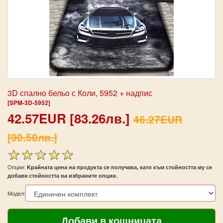
3D спално бельо с Коли, 5952 + надпис
[SPM-3D-5952]
42.57EUR [83.26лв.]
46.27EUR
[90.50лв.]
Опции:
Kрайната цена на продукта се получава, като към стойността му се
добавя стойността на избраните опции.
Модел: