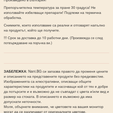
Препоръчителна температура за пране 30 градуса! Не
използвайте избелващи препарати! Подлежи на термична
обработка.
Снимките, които използваме са реални и отговарят напълно
на продуктът, който ще получите.
!!! Срок за доставка до 10 работни дни. (
Произвежда се след
)
потвърждаване на поръчка ви.
ЗАБЕЛЕЖКА
: Nani.BG си запазва правото да променя цените
и описанието на представените продукти без предизвестие.
Изображенията са илюстративни, описващи общите
характеристики на продуктите и насочващи кой от тях е добре
да потърсите и е възможно да не съвпадат с цвета и/или вид и
размер на стоката. В описанието е възможно да има
допуснати неточности.
Моля, обърнете внимание, че цветовете на вашия монитор
могат да се различават от оригиналните цветове.