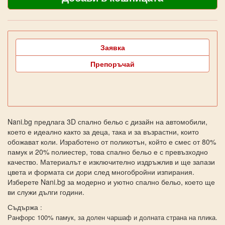
Заявка
Препоръчай
Nani.bg предлага 3D спално бельо с дизайн на автомобили,
което е идеално както за деца, така и за възрастни, които
обожават коли. Изработено от поликотън, който е смес от 80%
памук и 20% полиестер, това спално бельо е с превъзходно
качество. Материалът е изключително издръжлив и ще запази
цвета и формата си дори след многобройни изпирания.
Изберете Nani.bg за модерно и уютно спално бельо, което ще
ви служи дълги години.
Съдържа
:
Ранфорс 100% памук, за долен чаршаф и долната страна на плика.