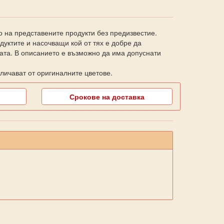
о на представените продукти без предизвестие.
уктите и насочващи кой от тях е добре да
ката. В описанието е възможно да има допуснати
личават от оригиналните цветове.
Срокове на доставка