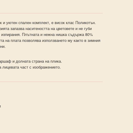
к и уютен спален комплект, е висок клас Поликотън.
ията запазва наситеността на цветовете и не губи
и изпирания. Плътната и нежна нишка съдържа 80%
та на плата позволява използването му както в зимния
ини.
ршаф и долната страна на плика.
а лицевата част с изображението.
м