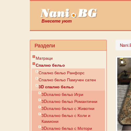
Внесете уют
Раздели
Nani.
Матраци
Спално бельо
Спално бельо Ранфорс
Спално бельо Памучен сатен
3D спално бельо
3Dспално бельо Игри
3Dспално бельо Романтични
3Dспално бельо с Животни
3Dспално бельо с Коли и
Камиони
3Dспално бельо с Мотори