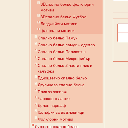
3Dспално бельо фолклорни
мотиви
3Dспално бельо Футбол
Ловджийски мотиви
флорални мотиви
Спално бельо Памук
Спално бельо памук + одеяло
Спално бельо Поликотън
Спално бельо Микрофибър
Спално бельо 2 части плик и
калъфки
Eдноцветно спално бельо
Двулицево спално бельо
Плик за завивкa
Чаршаф с ластик
Долен чаршаф
Калъфки за възглавници
Фолклорни мотиви
Луксозно спално бельо