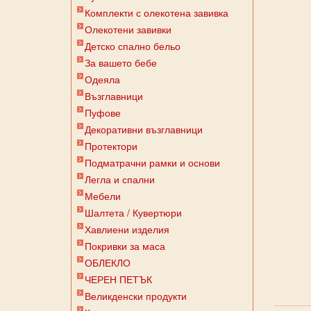
Комплекти с олекотена завивка
Олекотени завивки
Детско спално бельо
За вашето бебе
Одеяла
Възглавници
Пуфове
Декоративни възглавници
Протектори
Подматрачни рамки и основи
Легла и спални
Мебели
Шалтета / Кувертюри
Хавлиени изделия
Покривки за маса
ОБЛЕКЛО
ЧЕРЕН ПЕТЪК
Великденски продукти