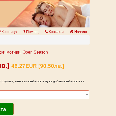
Кошница
Помощ
Контакти
Начало
ски мотиви, Open Season
в.]
46.27EUR [90.50лв.]
получава, като към стойността му се добавя стойността на