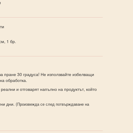
м
ти
м, 1 бр.
а пране 30 градуса! Не използвайте избелващи
на обработка.
 реални и отговарят напълно на продуктът, който
ни дни. (
Произвежда се след потвърждаване на