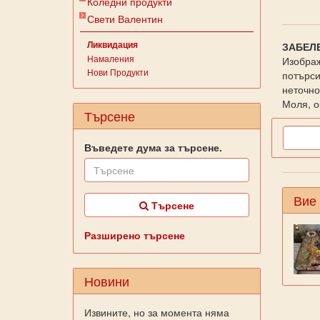
Коледни продукти
Свети Валентин
Ликвидация
ЗАБЕЛ
Намаления
Изображ
Нови Продукти
потърси
неточно
Моля, о
Търсене
Въведете дума за търсене.
Вие
Търсене
Разширено търсене
Новини
Извините, но за момента няма