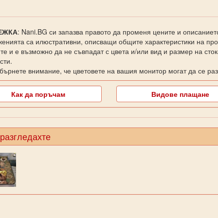
ЕЖКА
: Nani.BG си запазва правото да променя цените и описаниет
енията са илюстративни, описващи общите характеристики на прод
те и е възможно да не съвпадат с цвета и/или вид и размер на сто
сти.
бърнете внимание, че цветовете на вашия монитор могат да се раз
Как да поръчам
Видове плащане
 разгледахте