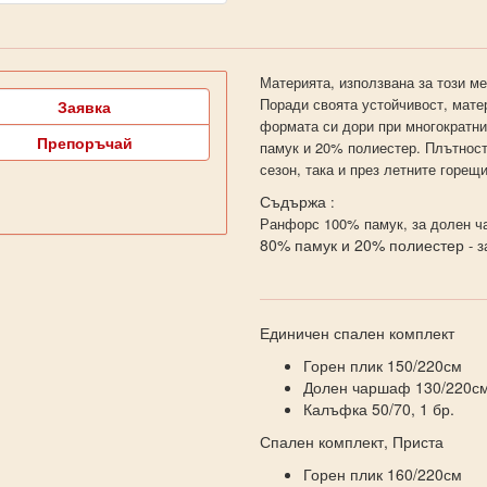
Материята, използвана за този ме
Поради своята устойчивост, матер
Заявка
формата си дори при многократн
Препоръчай
памук и 20% полиестер. Плътност
сезон, така и през летните горещ
Съдържа
:
Ранфорс 100% памук, за долен ча
80% памук и 20% полиестер
- з
Единичен спален комплект
Горен плик 150/220см
Долен чаршаф 130/220с
Калъфка 50/70, 1 бр.
Спален комплект, Приста
Горен плик 160/220см