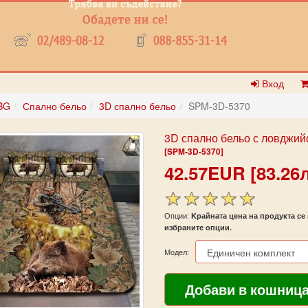
Вход
BG
Спално бельо
3D спално бельо
SPM-3D-5370
3D спално бельо с ловджий
[SPM-3D-5370]
42.57EUR [83.26л
Опции:
Kрайната цена на продукта се 
избраните опции.
Модел: